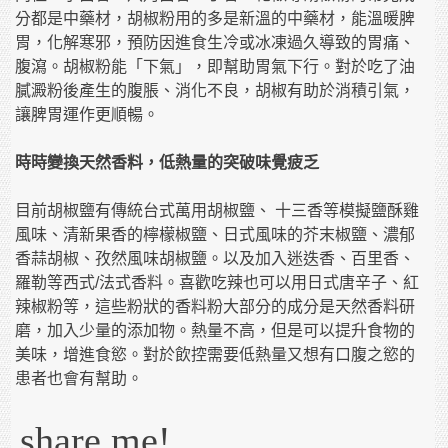
分都是中藥材，胡椒粉用的多是新溫的中藥材，能溫暖脾
胃，化解寒邪，預防因進食生冷或冰凍過久導致的胃痛、
腹瀉。胡椒粉能「下氣」，即幫助胃氣下行。對於吃了油
膩澱粉後產生的腹脹、消化不良，胡椒有助於消積引氣，
讓脾胃運作更順暢。
時時變換天然香料，低熱量的突破味覺疲乏
目前胡椒鹽有傳統台式萬用胡椒鹽、 十三香等模擬鹽酥雞
風味、清新果香的檸檬椒鹽、日式風味的芥末椒鹽、濃郁
香蒜胡椒、孜然風味胡椒鹽。以及加入迷迭香、百里香、
羅勒等西式/法式香料。喜歡吃辣也可以用日式唐辛子、紅
辣椒粉等，這些粉狀的香料粉大部分的成分是天然香料研
磨，加入少量的添加物。熱量不高，但是可以提升食物的
美味，增進食慾。對於飲控需要低熱量又想有口腹之慾的
患者也會有幫助。
share me!