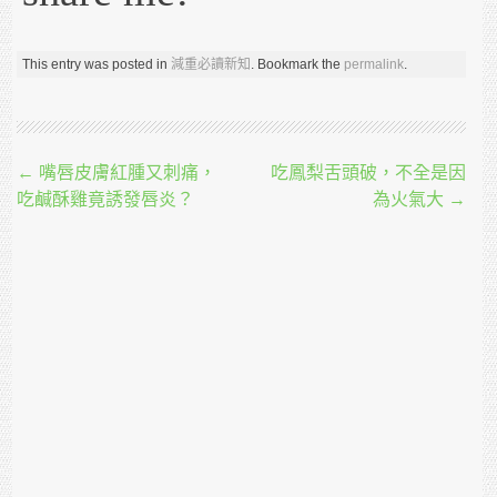
This entry was posted in
減重必讀新知
. Bookmark the
permalink
.
Post navigation
←
嘴唇皮膚紅腫又刺痛，
吃鳳梨舌頭破，不全是因
吃鹹酥雞竟誘發唇炎？
為火氣大
→