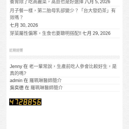
養胃除了吃高麗菜，萵苣也是好選擇
八月 5, 2026
月子餐一樣，第二胎母乳卻變少？「台大發奶茶」有
效嗎？
七月 30, 2026
芽菜屬性偏寒，生食也要聰明搭配!!
七月 29, 2026
近期迴響
Jenny
在
老一輩常說，生產前吃人參會比較好生，是
真的嗎?
admin
在
羅珮琳醫師簡介
吳奕德
在
羅珮琳醫師簡介