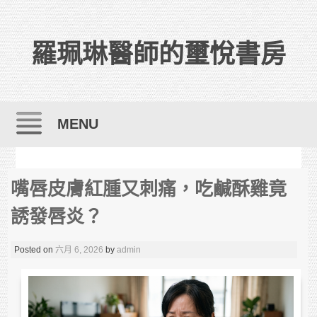
羅珮琳醫師的璽悅書房
MENU
Skip to content
嘴唇皮膚紅腫又刺痛，吃鹹酥雞竟
誘發唇炎？
Posted on
六月 6, 2026
by
admin