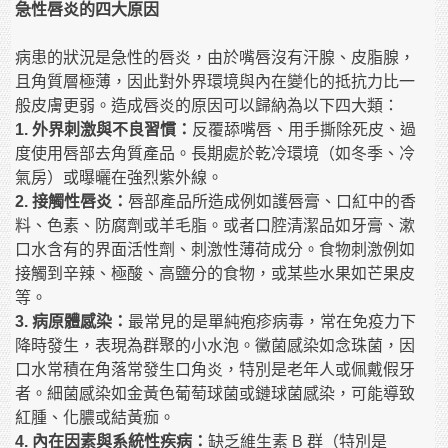
急性唇炎的四大原因
病患的狀況是急性的唇炎，由於嘴唇沒有汗腺、皮脂腺，
且角質層極薄，因此對外界環境與內在變化的抵抗力比一
般皮膚更弱。造成唇炎的原因可以歸納為以下四大類：
1. 外界刺激與不良習慣：
反覆舔嘴唇、用手撕除死皮、過
度使用唇部去角質產品。長期處於乾冷環境（如冬季、冷
氣房）或曝曬在強烈紫外線。
2. 接觸性唇炎：
唇部產品所造成例如護唇膏、口紅中的香
料、色素、防腐劑或羊毛脂。或者口腔清潔品如牙膏、漱
口水含有的界面活性劑、刺激性薄荷成分。食物刺激例如
接觸到辛辣、極酸、高鹽分的食物，或某些水果如芒果皮
等。
3. 病原體感染：
最常見的是單純疱疹病毒，常在免疫力下
降時發生，表現為群聚的小水泡。黴菌感染如念珠菌，因
口水常積在角落常發生口角炎，特別是老年人或佩戴假牙
者。細菌感染如金黃色葡萄球菌或鏈球菌感染，可能導致
紅腫、化膿或結黃痂。
4. 內在因素與系統性疾病：
缺乏維生素 B 群（特別是