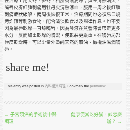
在治療上用天冬，麥冬，石斛養陰潤燥；黃芩清熱消炎，
嘴唇皮膚紅腫刺痛用牡丹皮清熱涼血，服用一周之後紅腫
刺痛症狀緩解，兩周後恢復正常，治療期間也必須忌口燒
烤炸辣等刺激食物，配合清淡飲食以及規律作息。也不要
因為最唇乾燥一直舔嘴唇，因為唾液在蒸發時會帶走更多
水分，反而加重乾燥的情況，使乾裂更嚴重。在嘴唇局部
極度乾燥時，可以少量外塗純天然的麻油、橄欖油滋潤嘴
唇。
share me!
This entry was posted in
內科體質調理
. Bookmark the
permalink
.
Post navigation
←
子宮頸癌的手術後中醫
健康便當吃好膩，該怎麼
調理
辦？
→