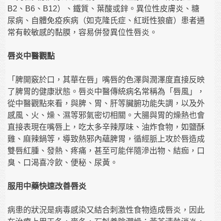
B2、B6、B12）、鐵質、葉酸或鋅。異位性皮膚炎、糖
尿病、自體免疫疾病（如克隆氏症、紅斑性狼瘡）患者通
常有較敏感的黏膜，容易併發異位性唇炎。
唇炎中醫觀點
「脾開竅於口，其華在唇」嘴唇的色澤與潤澤度直接反映
了脾胃的健康狀態。唇炎中醫傳統病名常稱為「唇風」，
從中醫觀點來看，與脾、胃、肝等臟腑功能失調，以及外
感風、火、燥、濕等邪氣密切相關。大腸與胃的燥熱也會
直接表現在嘴唇上，吃太多辛辣厚味、油炸食物，如鹽酥
雞、麻辣鍋等，導致熱邪內蘊脾胃，循經脈上攻於唇造成
雙唇紅腫、發熱、疼痛，甚至可能伴隨滲出物、結痂，口
臭、口渴喜冷飲、便秘、尿黃。
服用中藥快速改善唇炎
病患的狀況是病毒感染又結合刺激性食物造成唇炎，因此