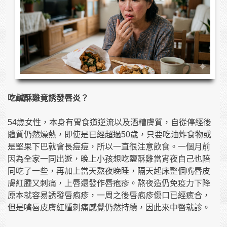
吃鹹酥雞竟誘發唇炎？
54歲女性，本身有胃食道逆流以及酒糟膚質，自從停經後
體質仍然燥熱，即使是已經超過50歲，只要吃油炸食物或
是堅果下巴就會長痘痘，所以一直很注意飲食。一個月前
因為全家一同出遊，晚上小孩想吃鹽酥雞當宵夜自己也陪
同吃了一些，再加上當天熬夜晚睡，隔天起床整個嘴唇皮
膚紅腫又刺痛，上唇還發作唇疱疹。熬夜造仍免疫力下降
原本就容易誘發唇疱疹，一周之後唇疱疹傷口已經癒合，
但是嘴唇皮膚紅腫刺痛感覺仍然持續，因此來中醫就診。