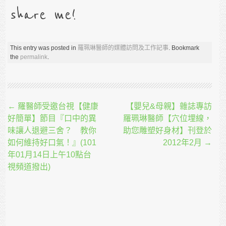
share me!
This entry was posted in
羅珮琳醫師的媒體訪問及工作記事
. Bookmark
the
permalink
.
Post navigation
←
羅醫師受邀台視【健康
【嬰兒&母親】雜誌專訪
好簡單】節目『口中的異
羅珮琳醫師【穴位埋線，
味讓人退避三舍？ 教你
助您雕塑好身材】刊登於
如何維持好口氣！』(101
2012年2月
→
年01月14日上午10點台
視頻道撥出)