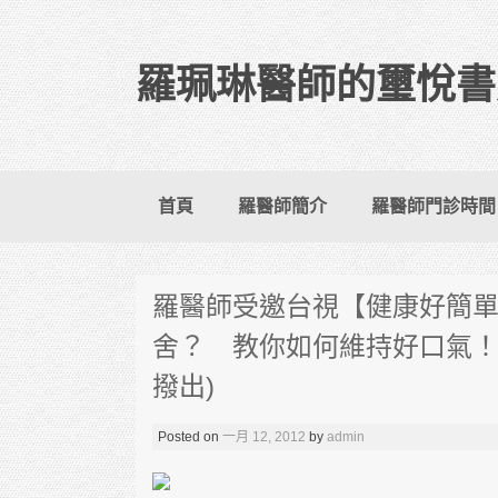
羅珮琳醫師的璽悅書
Skip to content
首頁
羅醫師簡介
羅醫師門診時間
羅醫師受邀台視【健康好簡
舍？ 教你如何維持好口氣！』(
撥出)
Posted on
一月 12, 2012
by
admin