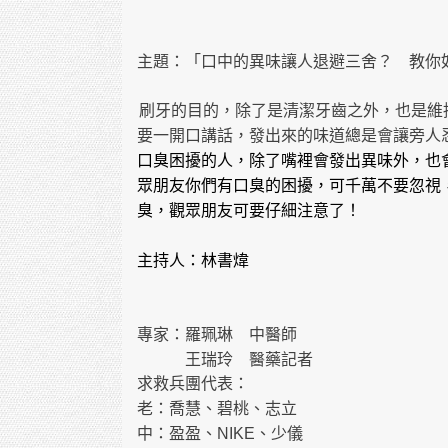
主題：「口中的異味讓人退避三舍？ 教你
刷牙的目的，除了是清潔牙齒之外，也是維
要一開口講話，發出來的味道總是會讓旁人
口臭困擾的人，除了嘴裡會發出異味外，也
眾朋友你們有口臭的困擾，可千萬不要忽視
臭，觀眾朋友可要仔細注意了！
主持人：林書煒
專家：
羅珮琳
中醫師
王瑞玲 醫藥記者
求救兵團代表：
老：喬慧、碧桃、志立
中：盈盈、
、少儀
NIKE