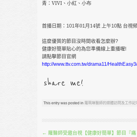
青：
VIVI
、小紅、小布
首播日期：
年0
月14號 上午
點 台視
101
1
10
這麼優質的節目沒時間收看怎麼辦
?
健康好簡單貼心的為您準備線上重播喔
!
請點擊節目官網
http://www.ttv.com.tw/drama11/HealthEasy
share me!
This entry was posted in
羅珮琳醫師的媒體訪問及工作記
Post navigation
←
羅醫師受邀台視【健康好簡單】節目『痛