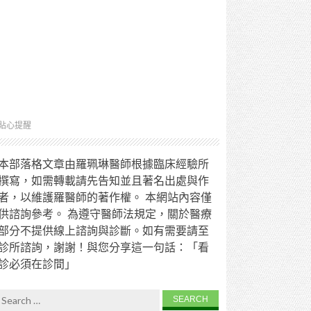
貼心提醒
本部落格文章由羅珮琳醫師根據臨床經驗所
撰寫，如需轉載請先告知並且著名出處與作
者，以維護羅醫師的著作權。 本網站內容僅
供諮詢參考。 為遵守醫師法規定，關於醫療
部分不提供線上諮詢與診斷。如有需要請至
診所諮詢，謝謝！與您分享這一句話：「看
診必須在診間」
Search for: