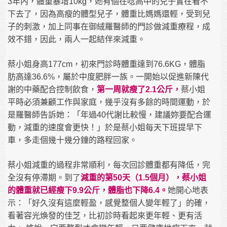
年內，體重暴增
，她有個在唸高中的兒子實在看不
3
10kg
下去了，因為高瘦的體型兒子，體重比媽媽還輕，受到兒
子的刺激，加上同事在御絨羅醫師的門診做減重療程，成
效不錯，因此，兩人一起結伴來減重。
蔡小姐身高
，初來門診時體重達到
，體脂
177cm
76.6KG
肪高達
，屬於中度肥胖一族。一開始以促進新陳代
36.6%
謝的中藥配合控制飲食，
蔡小姐
第一周就瘦了
2.1
公斤，
平時必須兼顧工作與家庭，幾乎沒有多餘的時間運動，於
是羅醫師告訴她：「年過
代謝比較慢，建議妳要配合運
40
動，減重的速度會更快！」於是蔡小姐每天下班提早下
車，多走個幾十幾分鐘的路程回家。
蔡小姐減重的過程非常順利，每次回診體重都有降低，完
全沒有停滯期。到了
天（
個月），蔡小姐
減重的第
50
1.5
的體重就已經瘦下
公斤，體脂也下降
她開心地表
9.9
6.4
。
示：「好久沒有這麼輕盈，感覺整個人變年輕了」的確，
看著容光煥發的佳芝，比初診時看起來更年輕、更有活