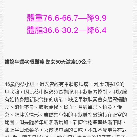
體重
76.6-66.7—降9.9
體脂
36.6-30.2—降6.4
誰說年過
40
很難瘦
熟女
50
天激瘦
10
公斤
歲的蔡小姐，過去曾經有甲狀腺腫瘤，因此切除
的
46
1/2
甲狀腺，因此蔡小姐必須長期服用甲狀腺素控制。甲狀腺
有維持身體新陳代謝的功能，缺乏甲狀腺素會有腸胃蠕動
差、消化不良、腹脹便秘、貧血、月經異常、怕冷，倦
怠、肥胖等情形。雖然蔡小姐的甲狀腺指數維持在正常的
範圍，但是隨著年紀漸漸增加，新陳代謝速率逐漸下降，
加上平日聚餐多，喜歡吃重辣的口味，不知不覺地竟在
2-