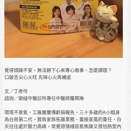
覺得煩躁不安，無法靜下心來專心做事，怎麼調理？
口破舌尖心火旺 先降心火再補虛
文／丁彥伶
諮詢／御絨中醫診所專任中醫師羅珮琳
環境不景氣，工廠屢屢傳虧損報告，三十多歲的A小姐身
為台商第二代，肩負家族拓展業務、重振家風的重任，白
天往往處於壓力高峰，常覺得情緒容易焦躁又很怕熱室內