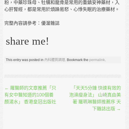
粉，中藥珍珠母、牡犡和龍骨是常用的重鎮安神藥材，入
心肝腎經，都是常用於煩躁易怒、心悸失眠的治療藥材。
完整內容請參考：優渥雜誌
share me!
This entry was posted in
內科體質調理
. Bookmark the
permalink
.
Post navigation
←
羅醫師的文章推薦「只
「天天5分鐘 快速有效的
有女中醫知道的100個養
泡澡瘦身法」 山崎真由美
顏湯水」 香港皇冠出版社
著 羅珮琳醫師推薦序 天
下雜誌出版
→