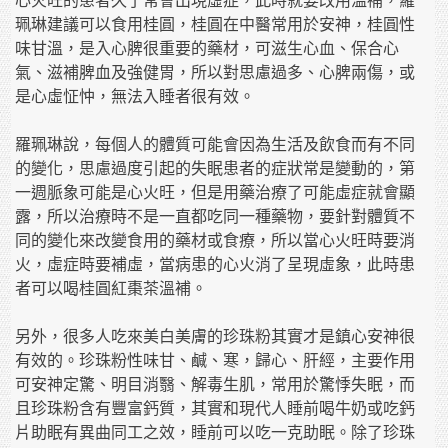
心火旺的患者久了常會出現虛症，此時就要改用溫補，羅
珮琳建議可以食用桂圓，桂圓在中醫常用於安神，桂圓性
味甘溫，是入心脾很重要的藥材，可滋生心血、保合心
氣、滋補脾血及強健胃，所以對思慮過多、心脾兩傷，或
是心虛怔忡，無法入睡者很有效。
羅珮琳說，每個人的體質可能會因為生活及飲食而有不同
的變化，思慮過度引起的失眠患者的症狀常是變動的，第
一週脈象可能是心火旺，但是用藥治療了可能虛症就會顯
露，所以治療時不是一直都吃同一種藥物，要針對體質不
同的變化來改變食用的藥材或食療，所以當心火旺時要消
火，虛症時要補虛，當病患的心火消了呈現虛象，此時患
者可以喝桂圓紅棗茶溫補。
另外，很多人吃來美白美膚的珍珠粉其實才是鎮心安神很
有效的。珍珠粉性味甘、鹹、寒，歸心、肝經，主要作用
可安神定驚、明目消翳、解毒生肌，常用於驚悸失眠，而
且珍珠粉含有豐富鈣質，其實和現代人睡前喝牛奶或吃鈣
片助眠有異曲同工之效，睡前可以吃一克助眠。除了珍珠