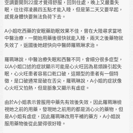
空調要開到22度才覺得舒服，回到住處，晚上又嚴重失
眠，往往得凌晨四五點才能入睡，但是第二天又要早起，
感覺身體快要無法負荷下去。
A小姐吃西藥的安眠藥助眠效果不佳，曾在大陸尋求當地
中醫治療，一開始用藥後很快就能入睡，兩天之後藥物就
失效了，返國後她趕快向中醫師羅珮琳求治。
羅珮琳說，中醫治療失眠和西醫不同，會細分很多症型，
以A小姐口述的症狀顯示可能是心火旺因為易煩躁引起失
眠，心火旺患者容易口乾口破，這類型的患者有一個特
徵，是口破通常是破在舌尖，羅珮琳說，A小姐的症狀像
心火旺又怕熱，但是脈象又顯示有虛症。
由於A小姐表示曾服用中藥先有效後失效，因此羅珮琳檢
視她之前的用藥，發現她之前用的都是消心火的藥物，但
是A小姐有虛症，因此羅珮琳改用平補的藥方，A小姐說
服用藥物後從此變得很好睡。