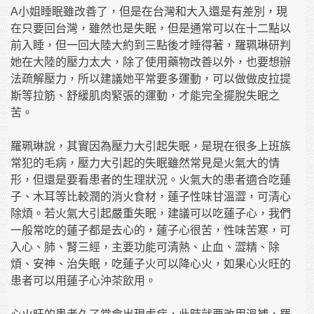
A小姐睡眠雖改善了，但是在台灣和大入還是有差別，現
在只要回台灣，雖然也是失眠，但是通常可以在十二點以
前入睡，但一回大陸大約到三點後才睡得著，羅珮琳研判
她在大陸的壓力太大，除了使用藥物改善以外，也要想辦
法疏解壓力，所以建議她平常要多運動，可以做做皮拉提
斯等拉筋、舒緩肌肉緊張的運動，才能完全擺脫失眠之
苦。
羅珮琳說，其實因為壓力大引起失眠，是現在很多上班族
常犯的毛病，壓力大引起的失眠雖然常見是火氣大的情
形，但還是要看患者的生理狀況。火氣大的患者適合吃蓮
子、木耳等比較潤的消火食材，蓮子性味甘溫澀，可清心
除煩。若火氣大引起嚴重失眠，建議可以吃蓮子心，我們
一般常吃的蓮子都是去心的，蓮子心很苦，性味苦寒，可
入心、肺、腎三經，主要功能可清熱、止血、澀精、除
煩、安神、治失眠，吃蓮子火可以降心火，如果心火旺的
患者可以用蓮子心沖茶飲用。