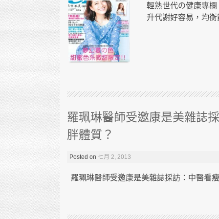
輕熟世代の健康專欄
升代謝好容易，均衡飲
羅珮琳醫師受邀康是美雜誌
胖體質？
Posted on
七月 2, 2013
羅珮琳醫師受邀康是美雜誌採訪：中醫看瘦身