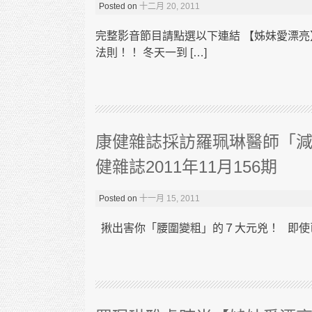
Posted on
十二月 20, 2011
完整影音節目請點選以下連結 【姊妹愛漂亮
法則！！ 冬天一到 […]
康健雜誌採訪羅珮琳醫師「
健雜誌2011年11月156期
Posted on
十一月 15, 2011
揪出害你「腰圍變粗」的７大元兇！ 即使已