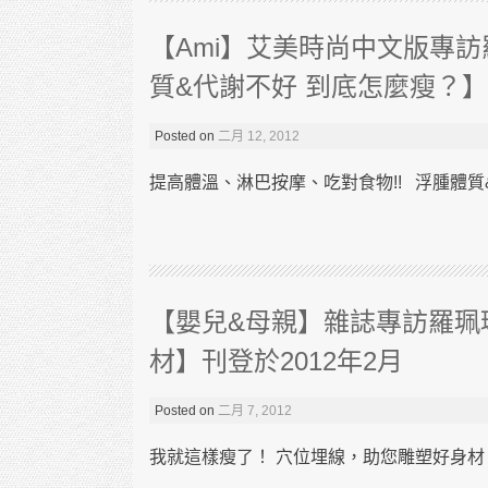
【Ami】艾美時尚中文版專
質&代謝不好 到底怎麼瘦？】Mar
Posted on
二月 12, 2012
提高體溫、淋巴按摩、吃對食物!! 浮腫體質&
【嬰兒&母親】雜誌專訪羅珮
材】刊登於2012年2月
Posted on
二月 7, 2012
我就這樣瘦了！ 穴位埋線，助您雕塑好身材 