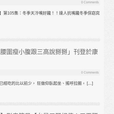
0 Comments
】第105集：冬季天冷嘴好饞！！達人抗嘴饞冬季保窈窕
減腰圍瘦小腹跟三高說掰掰」刊登於康
0 Comments
經吃的比以前少， 狂做仰臥起坐、搖呼拉圈， […]