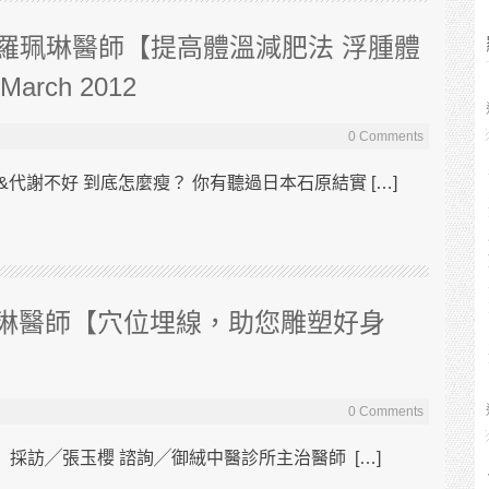
訪羅珮琳醫師【提高體溫減肥法 浮腫體
ch 2012
0 Comments
代謝不好 到底怎麼瘦？ 你有聽過日本石原結實 […]
琳醫師【穴位埋線，助您雕塑好身
0 Comments
採訪╱張玉櫻 諮詢╱御絨中醫診所主治醫師 […]