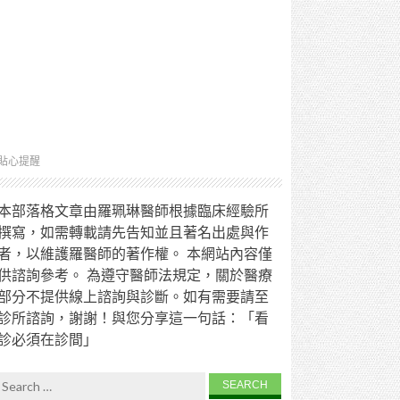
貼心提醒
本部落格文章由羅珮琳醫師根據臨床經驗所
撰寫，如需轉載請先告知並且著名出處與作
者，以維護羅醫師的著作權。 本網站內容僅
供諮詢參考。 為遵守醫師法規定，關於醫療
部分不提供線上諮詢與診斷。如有需要請至
診所諮詢，謝謝！與您分享這一句話：「看
診必須在診間」
Search for: