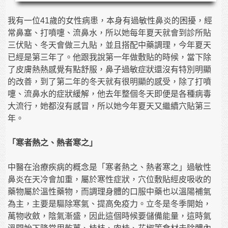
我有一位41歲的女性病患，本身有過敏性鼻炎的困擾，經
常鼻塞、打噴嚏、流鼻水，所以她每年夏天就會到診所貼
三伏貼、冬天會做三九貼，並且搭配中藥調理，今年夏天
已經是第三年了。他跟我說第一年做敷貼的時候，當下除
了皮膚熱熱感覺有點舒服，鼻子過敏症狀還沒有特別明顯
的改善，到了第二年的冬天就有很明顯的感受，除了打噴
嚏、流鼻水的症狀緩解，他去年整個冬天即便是各種病毒
大流行，她都沒有感冒，所以她今年夏天又繼續穴貼第三
年。
「寒者熱之、熱者寒之」
中醫在治療疾病的概念是「寒者熱之、熱者寒之」過敏性
鼻炎在天冷會加重，屬於寒性症狀，穴位敷貼經皮吸收的
藥物屬於溫性藥物，而調理身體的口服中藥也以溫陽補氣
為主，主要是驅除寒氣、提高免疫力。立冬是冬季開始，
萬物收斂，陰氣漸盛，因此這個時候要儲備能量，這時氣