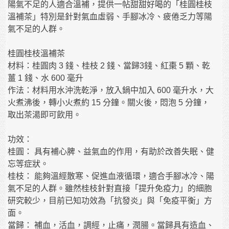
陽氣不足的人適合溫補，提供一帖甜甜好喝的「桂圓桂枝
溫補茶」特別是針對氣血虛弱、手腳冰冷、疲倦乏力等陽
氣不足的人群。
桂圓桂枝溫補茶
材料：桂圓肉 3 錢、桂枝 2 錢、當歸3錢、紅棗 5 顆、乾
薑 1 錢、水 600 毫升
作法：材料用水沖洗乾淨，放入鍋中加入 600 毫升水，大
火煮沸後，轉小火煮約 15 分鐘。關火後，悶泡 5 分鐘，
取出茶湯即可飲用。
功效：
桂圓： 具有補心脾、益氣血的作用，有助於改善失眠、健
忘等症狀。
桂枝： 能夠溫經散寒、促進血液循環，適合手腳冰冷、陽
氣不足的人群。雖然桂枝針對直接「提升免疫力」的細胞
研究較少，目前已知功效為「抗發炎」與「免疫平衡」方
面。
當歸： 補血，活血，調經，止痛，潤腸。當歸具有造血、