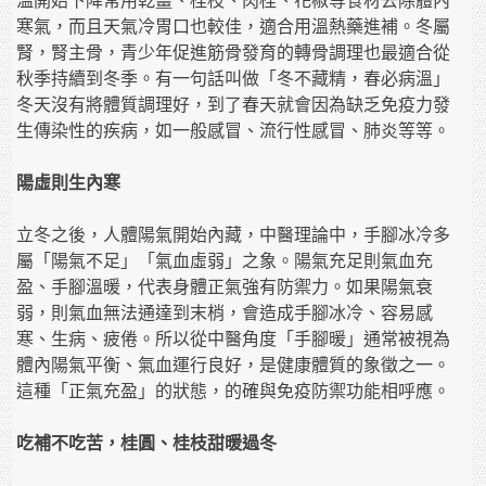
溫開始下降常用乾薑、桂枝、肉桂、花椒等食材去除體內
寒氣，而且天氣冷胃口也較佳，適合用溫熱藥進補。冬屬
腎，腎主骨，青少年促進筋骨發育的轉骨調理也最適合從
秋季持續到冬季。有一句話叫做「冬不藏精，春必病溫」
冬天沒有將體質調理好，到了春天就會因為缺乏免疫力發
生傳染性的疾病，如一般感冒、流行性感冒、肺炎等等。
陽虛則生內寒
立冬之後，人體陽氣開始內藏，中醫理論中，手腳冰冷多
屬「陽氣不足」「氣血虛弱」之象。陽氣充足則氣血充
盈、手腳溫暖，代表身體正氣強有防禦力。如果陽氣衰
弱，則氣血無法通達到末梢，會造成手腳冰冷、容易感
寒、生病、疲倦。所以從中醫角度「手腳暖」通常被視為
體內陽氣平衡、氣血運行良好，是健康體質的象徵之一。
這種「正氣充盈」的狀態，的確與免疫防禦功能相呼應。
吃補不吃苦，桂圓、桂枝甜暖過冬