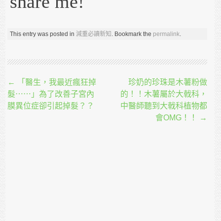
share me!
This entry was posted in
減重必讀新知
. Bookmark the
permalink
.
Post navigation
←
「醫生，我最近瘋狂掉
珍奶的珍珠是木薯粉做
髮⋯⋯」為了改善子宮內
的！！木薯屬於大戟科，
膜異位症卻引起掉髮？？
中醫師聽到大戟科植物都
會OMG！！
→