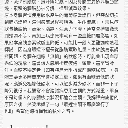
源，減少飢餓感，提升飽足感。因為身體主要依靠脂肪燃
燒，累積的體脂肪被分解，達到減重效果。
原本身體習慣使用碳水產生的葡萄糖當燃料，但突然切換
到脂肪燃燒，這個適應過程被稱為「生酮流感」，常見症
狀包括疲倦、頭暈、腦霧、注意力下降，通常會持續幾天
到幾週不等。再加上病患原本就有一些血糖問題影響，如
果他本身胰島素敏感度降低，可能比一般人更難適應這種
轉變，因為身體還不擅長從脂肪獲取能量。由於胰島素調
控問題，身體在適應「無糖」的狀態時，可能會出現血糖
過低的現象。這會讓人感到極度疲倦、頭暈，甚至冒冷
汗。血糖不穩定者（如有胰島素阻抗或前期糖尿病），身
體需要更多時間來學會穩定血糖。如果有血糖過低的狀
況，應避免極端低碳水，可以逐步減少碳水，而非一下子
降到很低。我通常不會建議病患用生酮的方式減重，畢竟
不是每個人的身體檢康狀況都適合生酮。我解釋完疲倦的
原因之後，笑笑地說了一句「最近生酮不那麼流行了
也!!」希望他聽得懂我的弦外之音。