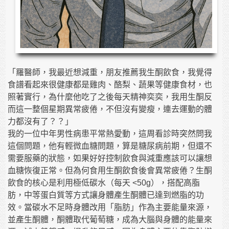
「羅醫師，我最近想減重，朋友推薦我生酮飲食，我覺得
食譜看起來很健康都是雞肉、酪梨、蔬果等健康食材，也
照著實行，為什麼他吃了之後每天精神奕奕，我用生酮反
而這一整個星期異常疲倦，不但沒有變瘦，連去運動的體
力都沒有了？？」
我的一位中年男性病患平常熱愛動，這周看診時突然問我
這個問題，他有輕微血糖問題，算是糖尿病前期，但還不
需要服藥的狀態，如果好好控制飲食與減重應該可以讓想
血糖恢復正常。但為何食用生酮飲食後會異常疲倦？生酮
飲食的核心是利用極低碳水（每天 <50g），搭配高脂
肪，中等蛋白質等方式讓身體產生酮體已達到燃脂的功
效。當碳水不足時身體改用「脂肪」作為主要能量來源，
並產生酮體，酮體取代葡萄糖，成為大腦與身體的能量來