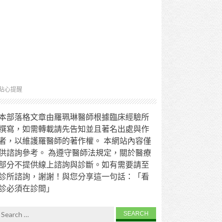
貼心提醒
本部落格文章由羅珮琳醫師根據臨床經驗所
撰寫，如需轉載請先告知並且著名出處與作
者，以維護羅醫師的著作權。 本網站內容僅
供諮詢參考。 為遵守醫師法規定，關於醫療
部分不提供線上諮詢與診斷。如有需要請至
診所諮詢，謝謝！與您分享這一句話：「看
診必須在診間」
Search for: