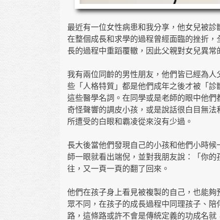
最近有一位女性病患和我分享，他女兒被診
在整個成長和求學的過程曾經面臨的挫折，
長的過程中重蹈覆轍，因此父親對女兒異常
我有兩位同齡的男性朋友，他們皆已經為人
些「人格特質」都是他們成年之後才被「診
這些醫學名詞。在同學或是老師的眼中他們
奇怪聲響的調皮小孩，或是說話很白目無法
所遭受的白眼和霸凌從來沒有少過。
長大後當他們發現自己的小孩和他們小時候
師一眼就看出端倪，並對我朋友說：「你的
往，又一頁一頁的翻了回來。
他們在孩子身上看見被複製的自己，也能夠
眾不同，在孩子的成長過程中同理孩子、陪
路，這條路或許不會是傳統定義的功成名就