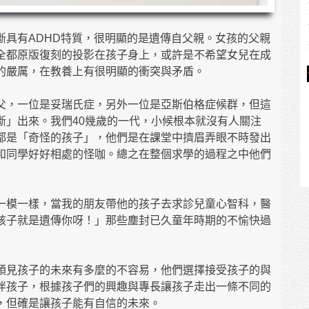
斷具有ADHD特質，很明顯的是遺傳自父親。女孩的父親
全都原版復刻的投影在孩子身上，或許是不希望女兒在成
的嚴厲，在教養上有很明顯的衝突與矛盾。
父，一位是妥瑞氏症，另外一位是亞斯伯格症候群，但這
斷」出來。我們40幾歲的一代，小候根本就沒有人關注
都是「奇怪的孩子」，他們是在課堂中擠眉弄眼不時發出
和同學好好相處的怪咖。總之在整個求學的過程之中他們
一模一樣，當我的朋友帶他的孩子去求診兒童心智科，醫
孩子就是遺傳你呀！」那些塵封已久童年時期的不愉快過
預見孩子的未來有多麼的不容易，他們選擇接受孩子的與
伴孩子，根據孩子們的興趣與專長讓孩子走出一條不同的
，但確是讓孩子能有自信的未來。