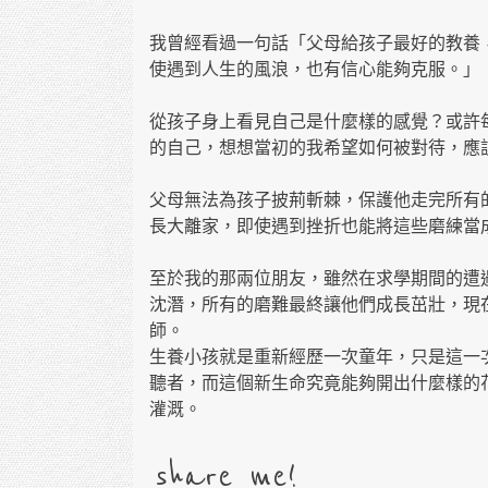
我曾經看過一句話「父母給孩子最好的教養
使遇到人生的風浪，也有信心能夠克服。」
從孩子身上看見自己是什麼樣的感覺？或許
的自己，想想當初的我希望如何被對待，應
父母無法為孩子披荊斬棘，保護他走完所有
長大離家，即使遇到挫折也能將這些磨練當
至於我的那兩位朋友，雖然在求學期間的遭
沈潛，所有的磨難最終讓他們成長茁壯，現
師。
生養小孩就是重新經歷一次童年，只是這一
聽者，而這個新生命究竟能夠開出什麼樣的
灌溉。
share me!