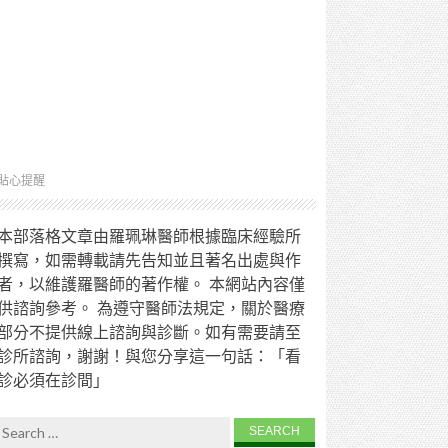
貼心提醒
本部落格文章由羅珮琳醫師根據臨床經驗所
撰寫，如需轉載請先告知並且著名出處與作
者，以維護羅醫師的著作權。 本網站內容僅
供諮詢參考。 為遵守醫師法規定，關於醫療
部分不提供線上諮詢與診斷。如有需要請至
診所諮詢，謝謝！與您分享這一句話：「看
診必須在診間」
Search for: