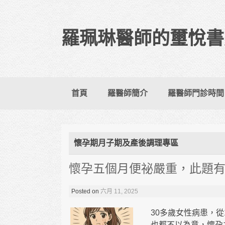
羅珮琳醫師的璽悅書
Skip to content
首頁
羅醫師簡介
羅醫師門診時間
懷孕期月子期及產後調理專區
懷孕五個月便祕嚴重，此題
Posted on
六月 11, 2025
30多歲女性病患，從
也都不以為意，懷孕之