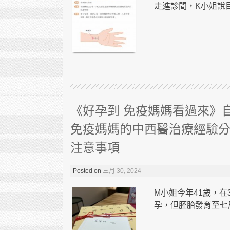
走進診間，K小姐說目
《好孕到 免疫媽媽看過來》
免疫媽媽的中西醫治療經驗分
注意事項
Posted on
三月 30, 2024
M小姐今年41歲，在
孕，但胚胎發育至七周