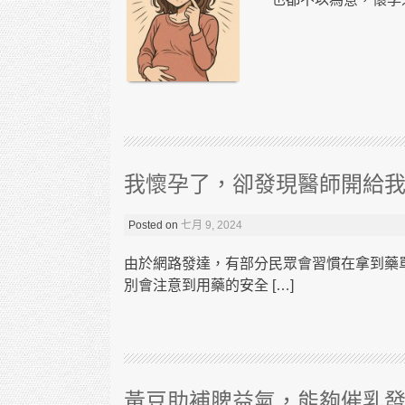
我懷孕了，卻發現醫師開給
Posted on
七月 9, 2024
由於網路發達，有部分民眾會習慣在拿到藥單
別會注意到用藥的安全 […]
黃豆助補脾益氣，能夠催乳