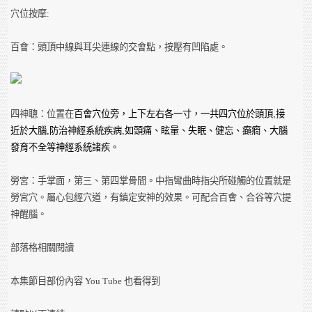
穴位按摩:
百會：頭頂中線與耳尖連線的交會點，按壓有凹陷處。
四神聰：位置在
百會穴位旁，上下左右各一寸，一共四穴位於頭頂
,
接
近於大腦
,
防治神經系統疾病
,
如頭痛、眩暈、失眠、健忘、癲癇、大腦
發育不全等神經系統諸疾。
勞宮：手掌面，第三、第四掌骨間。中指彎曲時指尖所碰觸的位置就是
勞宮穴。屬心包經穴道，有鎮定安神的效果。可配合百會、合谷等穴提
神醒腦。
部落格相關閱讀
本集節目部份內容 You Tube 也看得到