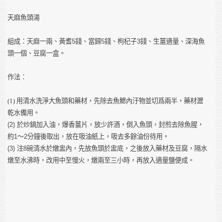
天麻魚頭湯
組成：天麻一兩、黃耆
5
錢、當歸
5
錢、枸杞子
3
錢、生薑適量、深海魚
頭一個、豆腐一盒。
作法：
(1)
用清水洗淨大魚頭和藥材，先除去魚鰓內汙物並切爲兩半，藥材瀝
乾水備用。
(2)
於炒鍋加入油，爆香薑片，放少許酒，倒入魚頭，封煎去除魚腥，
約
1
～
2
分鐘後取出，放在吸油紙上，吸去多餘油份待用。
(3)
注
8
碗清水於燉盅內，先放魚頭於盅底，之後放入藥材及豆腐，隔水
燉至水沸時，改用中至慢火，燉兩至三小時，再放入適量鹽便成。