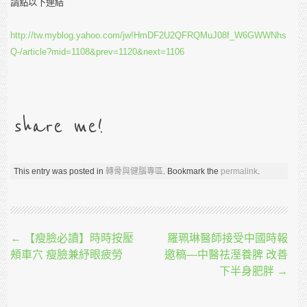
請點以下連結
http://tw.myblog.yahoo.com/jw!HmDF2U2QFRQMuJ08f_W6GWWNhs
Q-/article?mid=1108&prev=1120&next=1106
share me!
This entry was posted in
轉骨與健腦專區
. Bookmark the
permalink
.
Post navigation
←
【瘦臉必讀】時時按壓
羅珮琳醫師接受中國時報
頰車穴 瘦臉兼紓眼疲勞
邀稿—中醫祛溼養脾 改善
下半身肥胖
→