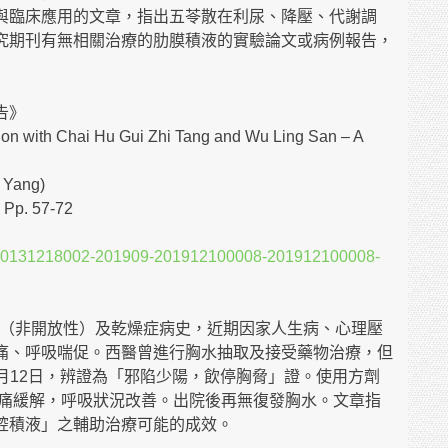
與臨床應用的文章，指出五苓散在利尿、降壓、代謝調
究期刊有無相關治療的肋膜積液的實驗論文或病例報告，
告》
sion with Chai Hu Gui Zhi Tang and Wu Ling San – A
Yang)
p. 57-72
tail/P20131218002-201909-201912100008-201912100008-
核（非開放性）及乾燥症病史，近期因家人生病、心理壓
痛、呼吸喘促。西醫曾進行胸水抽取及接受藥物治療，但
7月12日，辨證為「邪陷少陽，飲停胸脅」證。使用方劑
胸痛緩解，呼吸狀況改善。出院後再無復發胸水。文章指
腔積液」之輔助治療可能的成效。