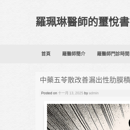
羅珮琳醫師的璽悅書
Skip to content
首頁
羅醫師簡介
羅醫師門診時間
中藥五苓散改善漏出性肋膜
Posted on
十一月 13, 2025
by
admin