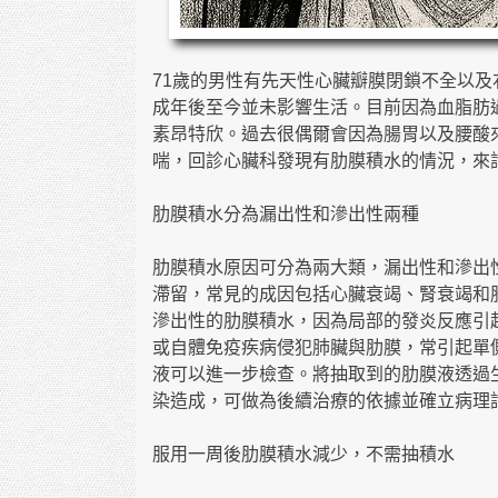
71歲的男性有先天性心臟瓣膜閉鎖不全以
成年後至今並未影響生活。目前因為血脂肪
素昂特欣。過去很偶爾會因為腸胃以及腰酸
喘，回診心臟科發現有肋膜積水的情況，來
肋膜積水分為漏出性和滲出性兩種
肋膜積水原因可分為兩大類，漏出性和滲出
滯留，常見的成因包括心臟衰竭、腎衰竭和
滲出性的肋膜積水，因為局部的發炎反應引
或自體免疫疾病侵犯肺臟與肋膜，常引起單
液可以進一步檢查。將抽取到的肋膜液透過
染造成，可做為後續治療的依據並確立病理
服用一周後肋膜積水減少，不需抽積水