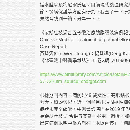
括水腫以及梅尼爾氏症。目前現代藥理研究
節、腎臟保護等方面有研究。我查了一下研
果然有找到一篇，分享一下。
《柴胡桂枝湯合五苓散治療肋膜積液病例報
Chinese Medical Treatment for pleural effu
Case Report
黃琦雯(Chi-Wen Huang)；楊登凱(Deng-Kai 
《北臺灣中醫醫學雜誌》 11卷2期 (2019/09) P
https://www.airitilibrary.com/Article/De
57-72?utm_source=chatgpt.com
根據期刊內容，病例是49 歲女性，有肺結
力大、照顧勞累。近一個半月出現間歇性胸
症狀未完全緩解。中醫會診時間為2019 年
為柴胡桂枝湯 合併五苓散。服用一週後，
出這病例說明中醫方劑在「水飲內停」「胸