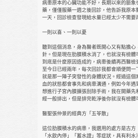
病患原本的心臟功能不好，長期以來的脈象
藥，僅僅服藥一週之後回診，他告訴我原本
一天，回診檢查發現給水量已經太少不需要
一則以喜、一則以憂
聽到這個消息，身為醫者既開心又有點擔心
針。但是現在肋膜積水消了，也就沒有檢體
到底是什麼原因造成的，病患後續再西醫檢
至今日已經兩年，每次回診我都會順便問一
就是那一陣子突發性的身體狀況。經過這個
血的狀態都會事先和病患溝通，例如今年遇
想進行子宮內膜擴張刮除手術，我在開藥先
經一般排出，但是排完乾淨後你就沒有檢體
醫聖張仲景的經典方「五苓散」
這位肋膜積水的病患，我選用的處方是古方
「水飲內停」「蓄水證」等症狀，具有利水