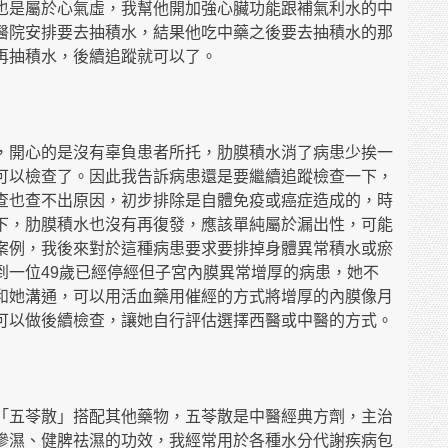
也是屬於心氣虛，我幫他開加強心臟功能跟補氣利水的中
醫院安排要去抽積水，結果他吃中藥之後要去抽積水的那
再抽積水，後續追蹤就可以了。
，開心的是沒有辜負患者所托，肋膜積水消了病患少挨一
可以檢查了。因此我告訴病患還是要繼續追蹤檢查一下，
查也查不出原因，初步排除是自體免疫或癌症造成的，時
下，肋膜積水也沒有再復發，應該單純屬於漏出性，可能
案例，我後來對於這種病患要求要排掉身體異常積水或瘀
到一位49歲已經停經但子宮內膜異常增厚的病患，她不
和她溝通，可以用活血藥用催經的方式將增厚的內膜像月
可以做後續檢查，讓她自行評估選擇西醫或中醫的方式。
「五苓散」搭配其他藥物，五苓散是中醫經典方劑，主治
滲濕、健脾祛濕的功效，我經常用於各種水分代謝疾病包