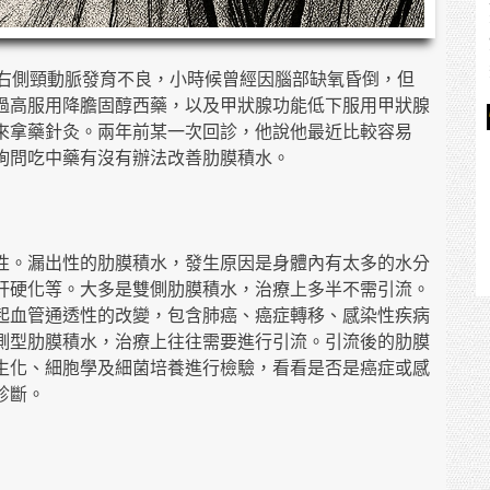
及右側頸動脈發育不良，小時候曾經因腦部缺氧昏倒，但
過高服用降膽固醇西藥，以及甲狀腺功能低下服用甲狀腺
來拿藥針灸。兩年前某一次回診，他說他最近比較容易
詢問吃中藥有沒有辦法改善肋膜積水。
性。漏出性的肋膜積水，發生原因是身體內有太多的水分
肝硬化等。大多是雙側肋膜積水，治療上多半不需引流。
起血管通透性的改變，包含肺癌、癌症轉移、感染性疾病
側型肋膜積水，治療上往往需要進行引流。引流後的肋膜
生化、細胞學及細菌培養進行檢驗，看看是否是癌症或感
診斷。