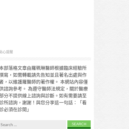
貼心提醒
本部落格文章由羅珮琳醫師根據臨床經驗所
撰寫，如需轉載請先告知並且著名出處與作
者，以維護羅醫師的著作權。 本網站內容僅
供諮詢參考。 為遵守醫師法規定，關於醫療
部分不提供線上諮詢與診斷。如有需要請至
診所諮詢，謝謝！與您分享這一句話：「看
診必須在診間」
Search for: