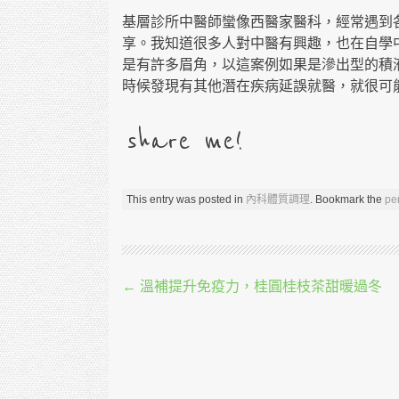
基層診所中醫師蠻像西醫家醫科，經常遇到
享。我知道很多人對中醫有興趣，也在自學
是有許多眉角，以這案例如果是滲出型的積
時候發現有其他潛在疾病延誤就醫，就很可能
share me!
This entry was posted in
內科體質調理
. Bookmark the
pe
Post navigation
←
溫補提升免疫力，桂圓桂枝茶甜暖過冬