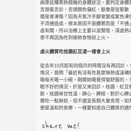
病患這種寒熱錯雜的身體狀況，要判定身體
舌頭看舌診，舌頭顏色偏紅，脈像是弦緊數
還是會凍傷？因為天氣冷手腳會變成紫色凍
不流通造成，根本原因不是體寒而是「不通
虛有關，所以治療上主要以滋腎陰、清虛熱
患不再因為吃到燥熱食物就上火。
虛火體質吃桂圓紅豆湯一樣會上火
從去年10月起有四個月的時間沒有再回診，
情況，我問「最近有沒有吃甚麼燥熱或溫補
喝每天喝一小碗，剛開始喝覺得蠻舒服的，
眠不好的情況，於是又來回診。桂圓、紅豆
飲，桂圓味甘性溫，歸心、脾經，對於心脾
爾吃一點無妨，但不適宜長期大量食用，如
便是溫和的食療，一樣要知道自己體質的適
share me!