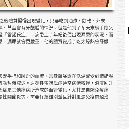
經之後體質慢慢出現變化，只要吃到油炸、餅乾、芥末
燥、甚至會有牙齦腫的情況。但是他到了冬天末梢手腳又
是「雷諾氏症」。病患上了年紀後便出現漏尿的狀況，而
菜，漏尿就會更嚴重，他的體質變成了吃太燥熱會牙齦
影響手指和腳趾的血流。當身體暴露在低溫或受到情緒壓
流動暫時減少。原發性雷諾氏症通常病情較輕，溫度回升
氏症是其他疾病所造成的血管變化，尤其是自體免疫疾
濕性關節炎等，需要仔細鑑別並且針對風濕免疫問題治