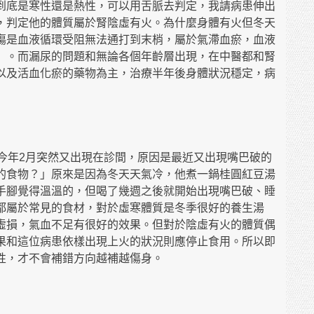
到底是寒性還是熱性，可以用舌脈去判定，我請病患伸出
，判定他的體質屬於腎陰虛有火。為什麼身體有火但冬天
傷是血液循環受阻無法通打到末梢，屬於氣滯血瘀，血液
」。而漏尿的問題和無論各個年齡層出現，在中醫都和腎
以及活血化瘀的藥物為主，治療半年後身體狀況穩定，病
今年2月突然又出現在診間，原因是最近又出現嘴巴破的
的食物？」原來是因為冬天天氣冷，他煮一鍋桂圓紅豆湯
手腳覺得溫溫的，但喝了幾週之後就開始出現嘴巴破、睡
都屬於常見的食材，對於虛寒體質是冬季很好的養生湯
虛損，氣血不足有很好的效果。但對於陰虛有火的體質偶
果和這位病患依樣出現上火的狀況則應停止食用。所以即
性，才不會補錯方向越補越傷身。