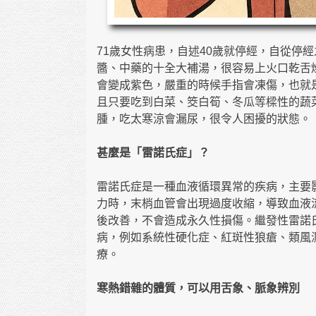
71歲女性病患，自述40歲就停經，自從停
醬、中藥的十全大補湯，很容易上火口乾舌
會變成紫色，嚴重的時候手指會凍傷，也就
且只要吃到白菜、筊白筍、冬瓜等樑性的蔬
腫，吃太寒涼會漏尿，很令人困擾的狀態。
甚麼是「雷諾氏症」？
雷諾氏症是一種血液循環異常的疾病，主要
力時，末梢血管會出現過度收縮，導致血液
後改善，不會造成永久性損傷。繼發性雷諾
病，例如系統性硬化症、紅斑性狼瘡、類風
療。
寒熱錯雜的體質，可以用舌象、脈象辨別