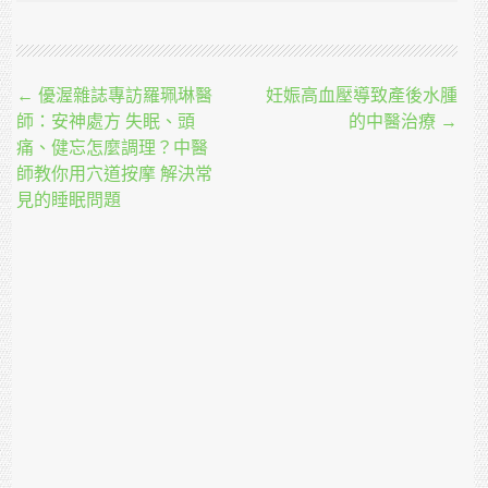
Post navigation
←
優渥雜誌專訪羅珮琳醫
妊娠高血壓導致產後水腫
師：安神處方 失眠、頭
的中醫治療
→
痛、健忘怎麼調理？中醫
師教你用穴道按摩 解決常
見的睡眠問題