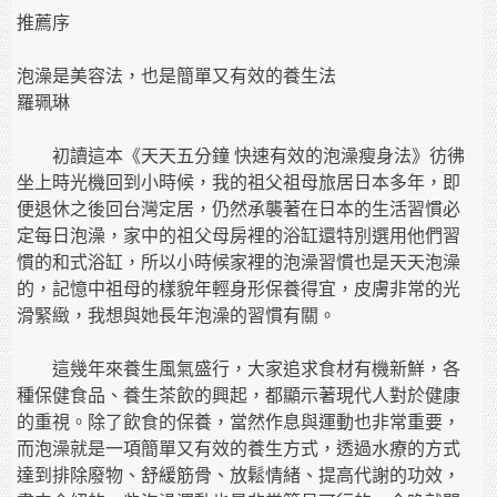
推薦序
泡澡是美容法，也是簡單又有效的養生法
羅珮琳
初讀這本《天天五分鐘 快速有效的泡澡瘦身法》彷彿
坐上時光機回到小時候，我的祖父祖母旅居日本多年，即
便退休之後回台灣定居，仍然承襲著在日本的生活習慣必
定每日泡澡，家中的祖父母房裡的浴缸還特別選用他們習
慣的和式浴缸，所以小時候家裡的泡澡習慣也是天天泡澡
的，記憶中祖母的樣貌年輕身形保養得宜，皮膚非常的光
滑緊緻，我想與她長年泡澡的習慣有關。
這幾年來養生風氣盛行，大家追求食材有機新鮮，各
種保健食品、養生茶飲的興起，都顯示著現代人對於健康
的重視。除了飲食的保養，當然作息與運動也非常重要，
而泡澡就是一項簡單又有效的養生方式，透過水療的方式
達到排除廢物、舒緩筋骨、放鬆情緒、提高代謝的功效，