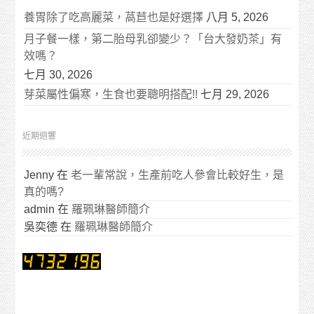
養胃除了吃高麗菜，萵苣也是好選擇
八月 5, 2026
月子餐一樣，第二胎母乳卻變少？「台大發奶茶」有
效嗎？
七月 30, 2026
芽菜屬性偏寒，生食也要聰明搭配!!
七月 29, 2026
近期迴響
Jenny
在
老一輩常說，生產前吃人參會比較好生，是
真的嗎?
admin
在
羅珮琳醫師簡介
吳奕德
在
羅珮琳醫師簡介