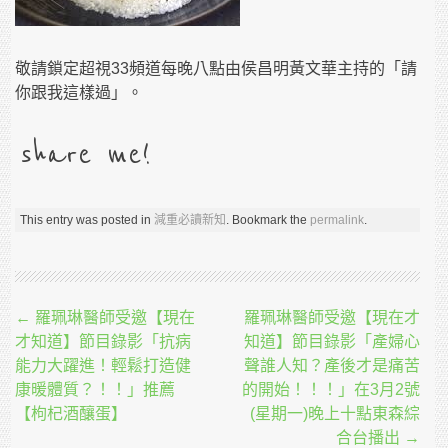
敬請鎖定超視33頻道每晚八點由侯昌明黃文華主持的「請
你跟我這樣過」。
share me!
This entry was posted in
減重必讀新知
. Bookmark the
permalink
.
Post navigation
←
羅珮琳醫師受邀【現在
羅珮琳醫師受邀【現在才
才知道】節目錄影「抗病
知道】節目錄影「產婦心
能力大躍進！輕鬆打造健
聲誰人知？產後才是痛苦
康暖體質？！！」推薦
的開始！！！」在3月2號
【枸杞酒釀蛋】
(星期一)晚上十點東森綜
合台播出
→