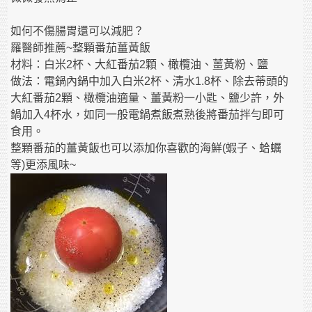
如何不傷腸胃還可以減肥？
羅醫師推薦~整顆番茄薑黃飯
材料：白米2杯、大紅番茄2顆、橄欖油、薑黃粉、鹽
做法：電鍋內鍋中加入白米2杯、清水1.8杯、除去蒂頭的
大紅番茄2顆、橄欖油適量、薑黃粉一小匙、鹽少許，外
鍋加入4杯水，如同一般電鍋煮飯煮熟後將番茄拌勻即可
食用。
整顆番茄的薑黃飯也可以添加你喜歡的海鮮(蝦子、蛤蠣
等)更添風味~