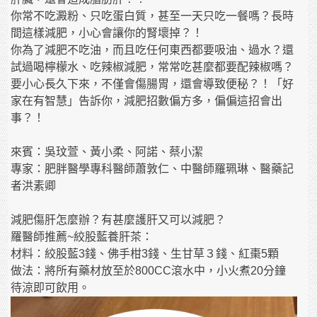
你常不吃澱粉、只吃蛋白質，甚至一天只吃一餐嗎？長時
間這樣減肥，小心會讓你的腎壞掉？！
你為了減肥不吃油，而且吃任何東西都要吸油、過水？還
試過喝檸檬水、吃辣椒減肥，常常吃甚麼都要配辣椒嗎？
要小心長久下來，不僅會傷腸胃，還會導致便秘？！「好
家在有智慧」告訴你，減肥招數偏方多，偏偏這招會出
事？！
來賓：吳玟萱、黃小柔、阿諾、蔡小潔
專家：肥胖醫學專科醫師蕭敦仁、中醫師羅珮琳、醫藥記
者洪素卿
減肥傷肝怎麼辦？有甚麼護肝又可以減肥？
羅醫師推薦~絞股藍養肝茶：
材料：絞股藍3錢、佛手柑3錢、生甘草３錢、紅棗5顆
做法：將所有藥材放至於800CC滾水中，小火煮20分鐘
待涼即可飲用。