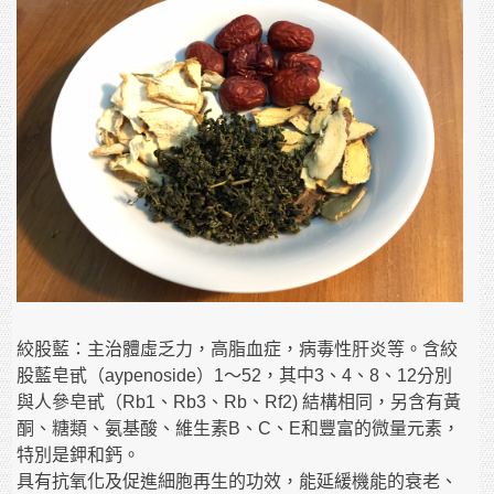
絞股藍：主治體虛乏力，高脂血症，病毒性肝炎等。含絞
股藍皂甙（aypenoside）1～52，其中3、4、8、12分別
與人參皂甙（Rb1、Rb3、Rb、Rf2) 結構相同，另含有黃
酮、糖類、氨基酸、維生素B、C、E和豐富的微量元素，
特別是鉀和鈣。
具有抗氧化及促進細胞再生的功效，能延緩機能的衰老、