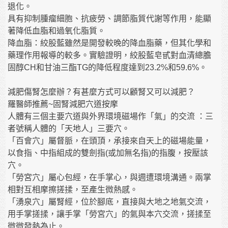
退化。
具有抑制腫瘤細胞、抗疲勞、調節脂質代謝等作用，能顯
著降低血脂和過氧化脂質。
降血脂：絞股藍雖然是開發較晚的降血脂藥，但其化學和
藥理作用報導的較多。實驗證明，絞股藍皂甙對血清總膽
固醇CH和甘油三酯TG的降低程度達到23.2%和59.6%。
減肥傷腎怎麼辦？有甚麼方式可以顧腎又可以減肥？
羅醫師推薦~固腎減肥穴道按摩
人體有三個主要穴道與外界環境磁場作「氣」的交流 ：三
者號稱人體的「天地人」三要穴。
「百會穴」屬督脈，在頭頂，承接來自天上的磁場能量，
以食指、中指組成的雙劍指(或加無名指)的指腹，按壓該
穴。
「勞宮穴」屬心包經，在手掌心，與週遭環境溝通。兩掌
相對互相摩擦搓揉，至產生微熱感。
「湧泉穴」屬腎經，位於腳底，直接與大地之地氣交流，
用手掌搓揉，讓手掌「勞宮穴」的氣與本穴交流，搓揉至
微微發熱為止。