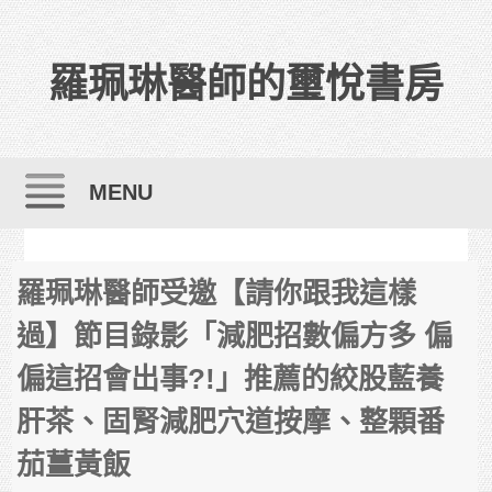
羅珮琳醫師的璽悅書房
MENU
Skip to content
羅珮琳醫師受邀【請你跟我這樣
過】節目錄影「減肥招數偏方多 偏
偏這招會出事?!」推薦的絞股藍養
肝茶、固腎減肥穴道按摩、整顆番
茄薑黃飯