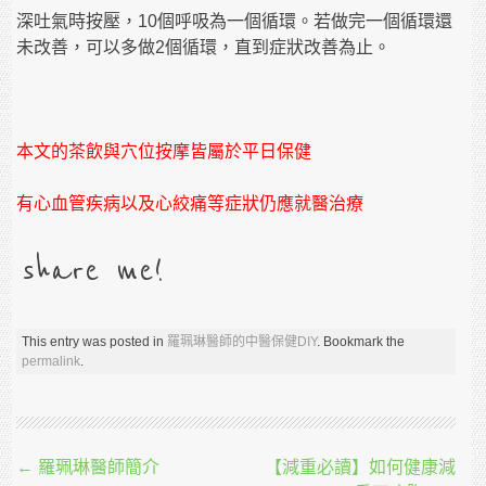
深吐氣時按壓，10個呼吸為一個循環。若做完一個循環還
未改善，可以多做2個循環，直到症狀改善為止。
本文的茶飲與穴位按摩皆屬於平日保健
有心血管疾病以及心絞痛等症狀仍應就醫治療
share me!
This entry was posted in
羅珮琳醫師的中醫保健DIY
. Bookmark the
permalink
.
Post navigation
←
羅珮琳醫師簡介
【減重必讀】如何健康減