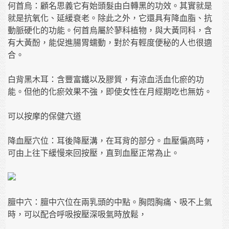
何首烏：顧名思義它有始頭髮由白轉黑的功效。其實就是
就是抗氧化、延緩衰老。除此之外，它還具有降血脂、抗
動脈硬化的功能。何首烏屬於蓼科植物，與大黃同科，含
有大黃酚，能促進腸胃蠕動，對於有輕度便秘的人也很適
合。
白背黑木耳：含豐富鐵以及膠質，有涼血活血化瘀的功
能。但他的化瘀效果不強，即使女性在月經期吃也無妨。
可以按摩的保健穴道
降血壓穴位：耳後降壓溝，在耳背的部分。血壓偏高時，
可由上往下緩慢來回按壓，直到血壓正常為止。
膻中穴：膻中穴位在兩乳頭的中點。胸悶胸痛、吸不上氣
時，可以配合呼吸按壓深吸氣時放鬆，