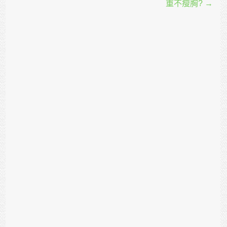
重不瘦胸?
→