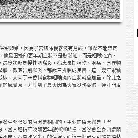
但保留卵巢，因為子宮切除後就沒有月經，雖然不能確定
期，他最困擾的更年期症狀不是熱潮紅，而是咽喉乾痛，
，最後診斷是慢性咽喉炎，病患長期咽乾、咽痛、有異物
整體，徹底告別喉炎。都說三折肱成良醫，這十幾年累積
胡椒、大蒜等辛香料食物咽喉炎的症狀就會加重，除此之
刺的感覺感，尤其到了夏天因為天氣炎熱潮濕，連肛門周
易發生外陰炎的原因是相同的，主要的原因都是「陰
液，當人體精華液隨著年齡漸漸耗損，當然會全身四處鬧
燒不盡、春風吹又生」的情況。而這一把野火可能是燥熱