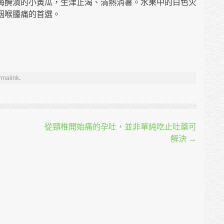
梅醃漬的小黃瓜，生津止渴、清熱消暑。水果中的白色火
咽喉腫痛的首選。
rmalink
.
從頸椎開始痛的孕吐，並非單純吃止吐藥可
解決
→