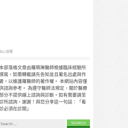
貼心提醒
本部落格文章由羅珮琳醫師根據臨床經驗所
撰寫，如需轉載請先告知並且著名出處與作
者，以維護羅醫師的著作權。 本網站內容僅
供諮詢參考。 為遵守醫師法規定，關於醫療
部分不提供線上諮詢與診斷。如有需要請至
診所諮詢，謝謝！與您分享這一句話：「看
診必須在診間」
Search for: