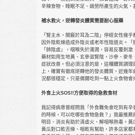
辛辣食物、睡眠不足、過勞所產生的火氣，
補水救火，逆轉發炎體質需要耐心服藥
「腎主水，開竅於耳及二陰」停經女性幾乎
因外陰乾燥造成外陰炎或老年性陰道炎。「
「肺陰虛」，咽喉失於濡潤，容易反覆刺激
藥材如用生地黃、玄參滋腎陰，沙參、麥冬
症狀改善。但必須注意的是，這種體質調理
上，確實有徹底逆轉他的發炎體質，近幾年
況都很穩定，只是偶爾吃到一點上火食物會
外食上火SOS!!方便取得的急救食材
我記得病患曾經問我「外食難免會吃到有辛
的時候，可以吃哪些食物急救？」我最推薦
明目、消炎有助於清虛火、解咽喉熱毒。黃
黃瓜對口乾舌燥、咽乾有幫助，許多店家都