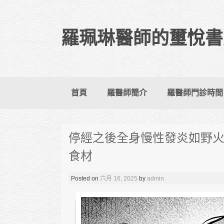
羅珮琳醫師的璽悅書
Skip to content
首頁
羅醫師簡介
羅醫師門診時間
停經之後全身慢性發炎如野火燎
食材
Posted on
六月 16, 2025
by
admin