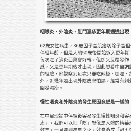
咽喉炎、外陰炎、肛門濕疹更年期通通出現
62歲女性病患，36歲因子宮肌瘤切除子宮
停經年齡，但是大約50歲後開始近入更年
每次吃了消炎西藥會好轉，但卻又反覆發作
感，又是更年期後才出現，因此想看中醫調
的經驗，他觀察到每次只要吃辣椒、咖哩、
外，近幾年還出現外陰皮膚怕熱，經常有刺
圍發濕疹。
慢性咽炎和外陰炎的發生原因竟然是一樣的
在中醫理論中停經後容易發生慢性咽炎和容
虛」，我們可以把「陰」想像是人體的精華
乾旱，一旦遇到星星之火，就會造成「野火