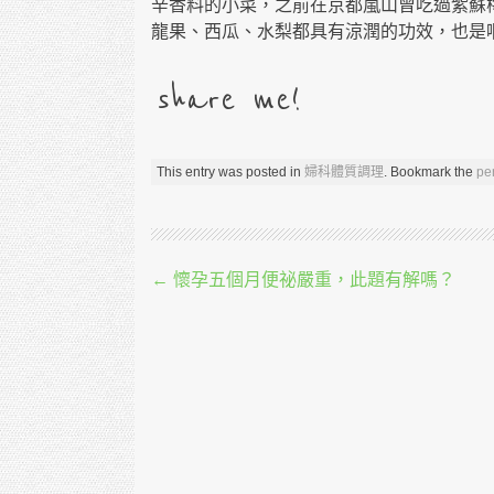
辛香料的小菜，之前在京都嵐山曾吃過紫蘇
龍果、西瓜、水梨都具有涼潤的功效，也是
share me!
This entry was posted in
婦科體質調理
. Bookmark the
pe
Post navigation
←
懷孕五個月便祕嚴重，此題有解嗎？