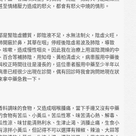
甚至情緒壓力造成的怒火，都會有怒火中燒的情形。
都是腎陰虛體質，即陰液不足，水無法制火，陰虛火旺，
肺開竅於鼻，其華在咽」停經後陰虛易波及肺陰，導致
、咳嗽，造成慢性咽炎。因此我在治療上用滋陰潤燥的中
、百合等補肺陰，用知母、黃柏清虛火，病患服用中藥後
與校正時間往往是漫長的，這位患者服用中藥至少半年以
病患已經很少出現在診間，偶有回診時我會詢問她現在狀
來拿中藥急救一下。
香料調味的食物，又造成咽喉腫痛，當下手邊又沒有中藥
的食物有苦瓜、小黃瓜。苦瓜性寒、味苦清心熱、解毒、
瓜性涼、味甘能清熱利水、生津止渴、消腫止痛，生食小
有涼拌小黃瓜，但記得不可以選擇有辣椒、辣油、大蒜等