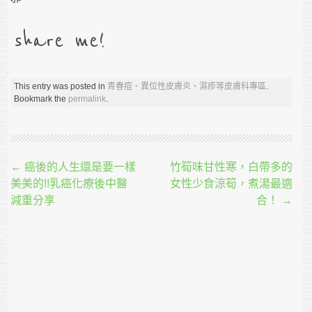
share me!
This entry was posted in
青春痘、異位性皮膚炎、濕疹等皮膚科專區
.
Bookmark the
permalink
.
Post navigation
←
癌後的人生還是要一樣
竹筍味甘性寒，白帶多的
美美的!!乳癌化療後中醫
女性少食涼筍，煮湯最適
減重分享
合！
→