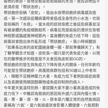
看她的患部，發現全都是密密麻麻的水泡，我告訴她這不
是濕疹是「帶狀泡疹」。
帶狀皰疹俗稱「皮蛇」，是由水痘帶狀皰疹病毒感染造
成。第一次感染這種病毒時會造成全身性的小水泡，也就
是俗稱的「水痘」。當水痘的症狀痊癒之後這些病毒並沒
有被身體的免疫細胞殺死，病毒反而是偷偷的潛伏在背根
神經節或腦感覺神經節內，當身體的免疫力低下時，這些
病毒就會跑出來作亂形成「帶狀皰疹」。我小時候聽說
「如果長出來的皮蛇圍繞身體一圈，那就準備歸天了」有
了醫學觀念才知道，皮蛇長一圈只是代表免疫力差，以現
在的醫學進步的程度是不太會因為皮蛇就GG的。
帶狀皰疹的發生與免疫力下降有很大的關係，任何年齡均
可能發生帶狀皰疹。高風險族群包括有50歲以上中老年
人、睡眠不足精神壓力大者、免疫力低下者例如癌症病患
以及長期使用類固醇藥物或免疫抑制劑的病人。
今年夏天氣溫特別熱，要提醒大家不要小看高溫造成的免
疫力低下。中醫認為致病的原因有外感六淫與內傷七情。
風、寒、暑、濕、燥、火，原本是六種正常的自然氣候因
素稱為"六氣"，當六氣過盛就會影響人體健康，六氣相對