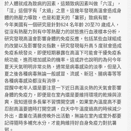
於人體就成為致病的因素，這類致病因素叫做「六淫」，
「淫」這個字有「太過」之意。這幾年發現高溫會造成身
體的熱壓力導致，也是和夏天的「暑邪」致病有關。
今年美國有一個研究是針對624 名年齡 20至70 歲成人，
從沒有熱壓力到有中等熱壓力的狀態進行血液樣本分析，
研究發現高溫會影響身體的免疫反應，包括某些血球組成
的改變以及影響發炎指數。研究發現每升高 5 度就會造成
免疫系統發炎，即便短期暴露在高溫下可能會干擾免疫系
統功能，進而增加感染的機率。這或許也說明的為何今年
夏天天氣明明非常炎熱，通常是病毒感染的淡季，但是入
夏之後各種病毒無論一般感冒、流感、新冠、腸病毒等等
各種病毒感染都沒有消停。
提醒中老年人還是要注意一下近日高溫炎熱的天氣會影響
身體的免疫力，即便是在室內還是要維持環境的乾燥與涼
爽，我知道很多長輩不習慣開空調，如果室內溫度高不要
忍耐高溫要適時打開空調，白天中午溫度過高的時候減少
外出，盡量在清晨傍晚外出活動，無論在室內或室外都要
記得隨時多補充水分，才能夠維持好自身免疫力對抗暑
邪。