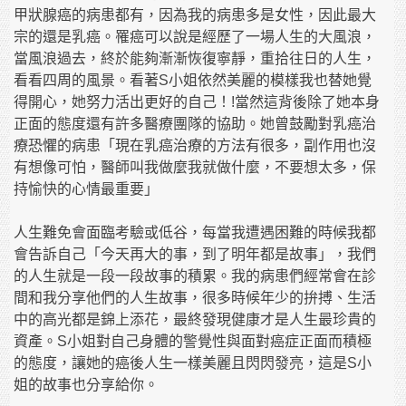
甲狀腺癌的病患都有，因為我的病患多是女性，因此最大
宗的還是乳癌。罹癌可以說是經歷了一場人生的大風浪，
當風浪過去，終於能夠漸漸恢復寧靜，重拾往日的人生，
看看四周的風景。看著S小姐依然美麗的模樣我也替她覺
得開心，她努力活出更好的自己！!當然這背後除了她本身
正面的態度還有許多醫療團隊的協助。她曾鼓勵對乳癌治
療恐懼的病患「現在乳癌治療的方法有很多，副作用也沒
有想像可怕，醫師叫我做麼我就做什麼，不要想太多，保
持愉快的心情最重要」
人生難免會面臨考驗或低谷，每當我遭遇困難的時候我都
會告訴自己「今天再大的事，到了明年都是故事」，我們
的人生就是一段一段故事的積累。我的病患們經常會在診
間和我分享他們的人生故事，很多時候年少的拚搏、生活
中的高光都是錦上添花，最終發現健康才是人生最珍貴的
資產。S小姐對自己身體的警覺性與面對癌症正面而積極
的態度，讓她的癌後人生一樣美麗且閃閃發亮，這是S小
姐的故事也分享給你。