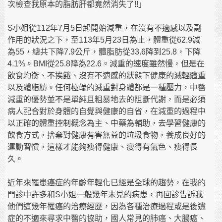
次檢查我原本的脂肪肝都竟然消失了!!」
S小姐從112年7月5日起開始減重，在沒有不適感以及副
作用的狀況之下，至113年5月23日為止，體重從62.9減
為55，總共下降7.9公斤，體脂肪從33.6降到25.8，下降
4.1%。BMI從25.8降為22.6。減重的速度雖然慢，但是在
飲食均衡、不挨餓、沒有不適感的狀態下健康的減輕體重
以及體脂肪。任何極端的減重對身體都是一種壓力，中醫
減重的優勢並不是單純且粗暴地去的阻斷代謝，而是必須
病人配合對於身體的自覺與健康的自省，在減重的過程中
以正確的體重控制概念為主、中藥為輔助，去學習健康的
飲食方式，捨棄對健康有害無益的垃圾食物，養成良好的
運動習慣，這樣才能夠瘦得健康、瘦得有氣色、瘦得長
久。
近年來罹患癌症的年齡年輕化已經是全球的趨勢，在我的
門診中許多和S小姐一般幾年未見的病患，再回診告訴我
他們這幾年罹癌的治療經歷，因為各種治療過程或是後遺
症的不適來尋求中醫的協助，國人常見的肺癌、大腸癌、