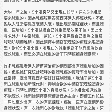
回診針灸，治療1個月後顏面神經便完全恢復正常。
大約一年之後，S小姐突然又出現在診間，這次S小姐是
要來減重的，因為乳癌服用泰莫西芬進入停經狀態，不但
難以入睡需要靠安眠藥入眠，還出現熱潮紅症狀，而且體
重一直增加，S小姐試過自已減重但是效果不佳，因此來
尋求外力「中醫減重」幫忙，S小姐覺得自己變胖之後腰
腹脂肪明顯堆積，因此選擇中藥搭配埋線的療程來雕塑身
型。對於S小姐來說，她現在的減重絕對不能靠極端飲食
速效減重，而是必須在減重的當下同時照顧身體健康。
許多乳癌患者進入荷爾蒙治療的期間都會有體重增加的困
擾，但根據研究統計肥胖的群體乳癌的復發率會增加，因
此醫師一定會耳提面命要好好控制體重。我除了幫S小姐
開立減重增加新陳代謝、抑制食欲的中藥搭配埋線塑身的
療程，同時也調理S小姐的身體狀況。S小姐也知道減重
不能速效，她開始選擇健康便當做為主食，即便工作忙碌
一周也至少會有一次的有氧課程。癌後一直有在定期追蹤
身體狀況，有一次她開心的對我說「體重減下來之後，這