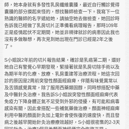
師，她本身就有多發性乳房纖維囊腫，最近自行觸診覺得
囊腫的部分摸起來怪的，想找醫師檢查一下。我寫下一位
熟識的醫師的名字遞給她，請抽空她去做檢查，她回診時
告訴我已經做了乳房切片正準備看病理報告，那時109年
正是疫情起伏不定期間，她並非規律就診的病患因此我也
沒有多做聯想，再次見到她出現在門診已經是2年之後
了。
S小姐說2年前的切片報告結果，確診是乳癌第二期，還好
她自己有警覺心早期發現，緊接著就是乳房切除手術以及
為期半年的化療、放療、乳房重建等治療流程。她這次回
診的原因是2周前突發性顏面經麻痺，伴隨有味覺異常以
及舌頭感覺異常，除了服用西藥類固醇，同時想搭配中藥
及中醫針灸治療。我告訴S小姐說突發性顏面經麻痺代表
免疫力下降身體正氣不足受到外邪的侵擾，有可能和病毒
感染有關，因此會搭配一些補氣藥做治療。顏面神經麻痺
利用中醫的顏面針灸加上電針會使恢復的速度快，而且發
病之後越早開始針灸治療療效越好，S小姐很密集的2-3天