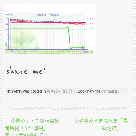
share me!
This entry was posted in
減重成功個案分享
. Bookmark the
permalink
.
Post navigation
←
我懷孕了，卻發現醫師
天熱發疹不是濕疹是「帶
開給我「孕婦慎用」
狀泡疹」
→
藥？？我該擔心嗎？