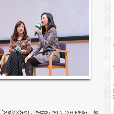
「好體態╳好氣色╳好健康」在12月12日下午舉行，邀