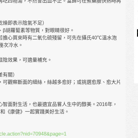
再吃四物湯，不然會出血不止。當歸可在煮藥膳快熟時再
乾燥即表示陰氣不足）
、β胡蘿蔔素等物質，對眼睛很好。
若擔心買來時有二氧化硫殘留，可先在攝氏40℃溫水泡
幾次冷水。
滋陰效果，可適量補充。
差有關）
，可觀察斷面的細絲，絲越多愈好；或挑選愈厚、愈大片
智面對生活，也最適宜品嘗人生中的醇美。2016年，
你和《康健》一起實踐美好生活。
ticle.action?nid=70948&page=1