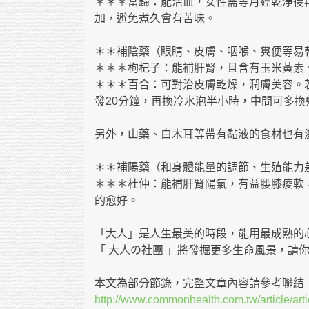
＊＊＊當歸：能活血，女性需等月經乾淨後
加，避免煮久會有苦味。
＊＊補陰藥（眼睛、皮膚、咽喉、糞便等易
＊＊＊枸杞子：能補肝腎，且含有玉米黃素
＊＊＊百合：可對治皮膚乾燥，潤膚美容。
發20分鐘，再換冷水泡半小時，中間可多換
另外，山藥、白木耳等帶有黏液的食材也有
＊＊補陽藥（和身體能量的調節、生殖能力
＊＊＊杜仲：能補肝腎陽氣，有益腰膝痠軟
的愈好。
「大人」是人生最美的時段，能用最成熟的心
「 大人の社團 」將發掘更多生命風景，請
本文為部分節錄，完整文章內容請參考聯結
http://www.commonhealth.com.tw/article/ar