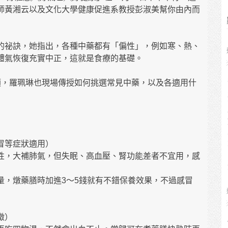
師黃湘云以及文化大學健康促進系教授彭淑美幫你由內而
的祕訣，她指出，各種中藥都有「偏性」，例如寒、熱、
體氣恢復充實中正，這就是食療的基礎。
類，羅珮琳也現場傳授如何挑選常見中藥，以及各適用什
冒等症狀適用）
性，大補肺氣，但失眠、高血壓、腎功能差者不宜用，感
量，燉藥膳時加進3～5錢就有不錯保養效果，不過感冒
徵）