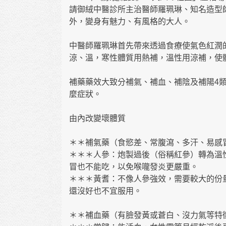
請御絨中醫診所主治醫師羅珮琳、知名造型
外，變身有魅力、有風格的大人。
中醫師羅珮琳首先帶來透過食療使氣色紅潤
涼、溫，寒性體質用熱補，溫性用涼補，使
補藥藥效大致分補氣、補血、補陰及補陽4
麼症狀。
由內改變壞體質
＊＊補氣藥（食慾差、常腹瀉、多汗、易感
＊＊＊人參：炮製過後（俗稱紅參）轉為溫
冒也不能吃，以免喉嚨發炎更嚴重。
＊＊＊黃耆：不像人參強效，需要較大的份
還沒好也不宜服用。
＊＊補血藥（有臉發黃或蒼白、沒力氣等特