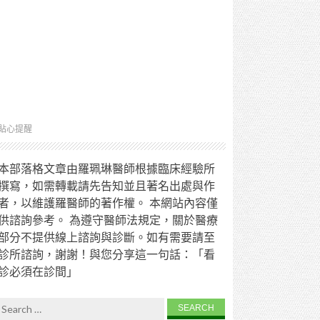
貼心提醒
本部落格文章由羅珮琳醫師根據臨床經驗所
撰寫，如需轉載請先告知並且著名出處與作
者，以維護羅醫師的著作權。 本網站內容僅
供諮詢參考。 為遵守醫師法規定，關於醫療
部分不提供線上諮詢與診斷。如有需要請至
診所諮詢，謝謝！與您分享這一句話：「看
診必須在診間」
Search for: