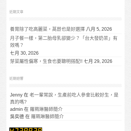
近期文章
養胃除了吃高麗菜，萵苣也是好選擇
八月 5, 2026
月子餐一樣，第二胎母乳卻變少？「台大發奶茶」有
效嗎？
七月 30, 2026
芽菜屬性偏寒，生食也要聰明搭配!!
七月 29, 2026
近期迴響
Jenny
在
老一輩常說，生產前吃人參會比較好生，是
真的嗎?
admin
在
羅珮琳醫師簡介
吳奕德
在
羅珮琳醫師簡介