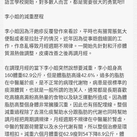
語言學校開始，對多數人而言，都是需要很大的勇氣吧!!
李小姐的減重歷程
李小姐因為汗皰疹反覆發作來看診，平時也有腸胃脹氣大
便黏或者是拉肚子的情況，近年因為從事遊戲繪圖的工
作，作息亂導致月經週期不規律。一開始先針對和汗疹體
質濕熱做調整，皮膚改善之後再調月經。
在調理月經的當下李小姐突然說想要減重，李小姐身高
160體重62.9公斤，但是體脂肪高達42.6%，過多的脂肪
在中醫屬於痰，是不正常的病理代謝物，病患是很標準的
痰濕體質，也就是一般所謂的泡芙人，通常都是長期喜歡
吃高糖高澱粉高熱量的食物以及缺乏運動所造成。因為體
脂肪高整個身體非常臃腫沉重，因此也有搭配埋線。整個
減重過程除了去濕化痰幫助水分跟脂肪的代謝也同時幫她
調月經把周期調規律，月經週期不規律在中醫屬於腎虛，
中醫的腎跟荷爾蒙以及水分代謝有關，所以整個治療是環
環相扣。減重六個月體重從62.9瘦到54下降8.9公斤，體