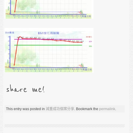
share me!
This entry was posted in
減重成功個案分享
. Bookmark the
permalink
.