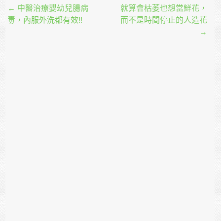
Post navigation
←
中醫治療嬰幼兒腸病
就算會枯萎也想當鮮花，
毒，內服外洗都有效!!
而不是時間停止的人造花
→