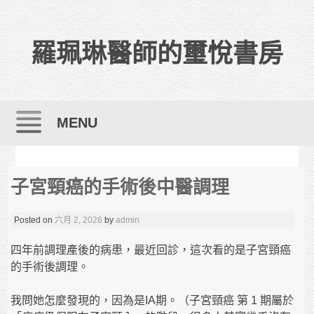
羅珮琳醫師的璽悅書房
MENU
Skip to content
子宮頸癌的手術後中醫調理
Posted on
六月 2, 2026
by
admin
四年前調理產後的病患，最近回診，這次看的是子宮頸癌
的手術後調理。
我問她怎麼發現的，因為是IA期。（子宮頸癌 第 1 期屬於