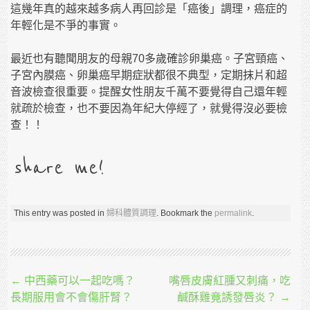
這幾年真的越來越多病人再回診是「癌後」調理，癌症的
年輕化是不爭的事實。
最近也有聽聞朋友的母親70多歲確診卵巢癌。子宮頸癌、
子宮內膜癌、卵巢癌早期症狀都很不典型，定期抹片和超
音波檢查很重要。提醒女性朋友千萬不要覺得自己還年輕
就疏於檢查，也不要因為年紀大停經了，就覺得沒必要檢
查！！
share me!
This entry was posted in
婦科體質調理
. Bookmark the
permalink
.
Post navigation
←
中西藥可以一起吃嗎？
嘴唇皮膚紅腫又刺痛，吃
長期服用會不會傷肝腎？
鹹酥雞竟誘發唇炎？
→