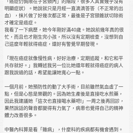
「癌症仍侷限在子宮頸內」的階段，很多人其實幾乎沒有
明顯症狀）。她說就只是月經一直滴滴答答（不正常的出
血），抹片做了好幾次都正常，最後是子宮頸錐狀切除術
才確定是癌症。
我看了一下病歷，她今年剛好滿40歲。她說前幾年真的很
忙，而且也才剛生完小孩，所以沒有定期檢查，沒想到自
己這麼年輕就得癌症，還好有警覺早期發現。
「現在癌症就像慢性病，好好治療，定期追蹤，和它和平
共存就好。」我轉述我另一位比她還年輕就得癌症的病人
跟我說過的話，希望能讓她寬心一點。
一個月前，她預防性的動了大手術，目前雖然氣血虛了一
點，但是心態是樂觀的。因為她生產後是直接吃水煎藥，
因此我建議她「這次也直接喝水藥吧!」一周之後再回診，
果然說話的聲音都變得有力氣了，病患也覺得自己的精神
體力改善很多。
中醫內科算是看「雜病」，什麼科的疾病都有機會遇到。