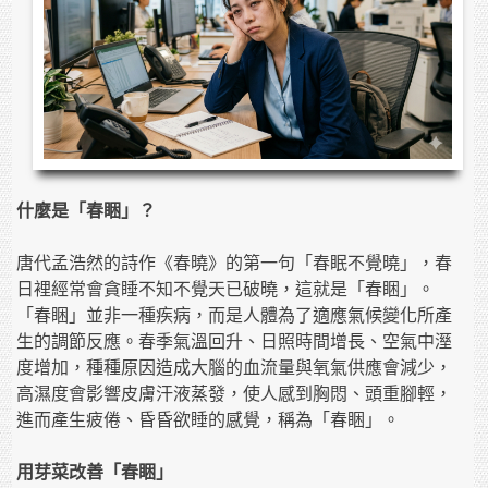
什麼是「春睏」？
唐代孟浩然的詩作《春曉》的第一句「春眠不覺曉」，春
日裡經常會貪睡不知不覺天已破曉，這就是「春睏」。
「春睏」並非一種疾病，而是人體為了適應氣候變化所產
生的調節反應。春季氣溫回升、日照時間增長、空氣中溼
度增加，種種原因造成大腦的血流量與氧氣供應會減少，
高濕度會影響皮膚汗液蒸發，使人感到胸悶、頭重腳輕，
進而產生疲倦、昏昏欲睡的感覺，稱為「春睏」。
用芽菜改善「春睏」