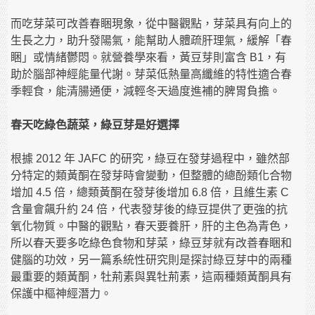
而吃芽菜可改善春睏現象，從中醫觀點，芽菜具有向上的
生長之力，助升發陽氣，能幫助人體疏肝理氣，緩解「春
睏」或情緒鬱悶。就營養學來看，黃豆芽則富含 B1，有
助於腦部神經能量代謝。芽菜低熱量高纖維的特性適合春
季輕食，能清腸通便，減輕冬天過度進補的脾胃負擔。
春天吃綠色蔬菜，綠豆芽是好選擇
根據 2012 年 JAFC 的研究，綠豆在發芽過程中，雖然部
分特定的類黃酮在發芽時會變動，但整體的總酚類化合物
增加 4.5 倍，總類黃酮在發芽後增加 6.8 倍，且維生素 C
含量會飆升約 24 倍，代表發芽後的綠豆提供了更強的抗
氧化物質。中醫的觀點，春天要養肝，肝的主色為青色，
所以春天要多吃綠色食物和芽菜，綠豆芽就有改善春睏和
健腦的功效，另一篇系統性研究則是探討綠豆芽中的兩種
最重要的類黃酮，牡荊素與異牡荊素，這兩種類黃酮具有
保護中樞神經潛力。