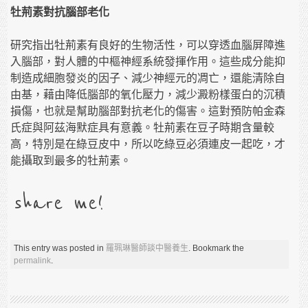
牡荊素對抗腦部老化
研究指出牡荊素有良好的生物活性，可以穿透血腦屏障進
入腦部，對人體的中樞神經系統發揮作用。這些成分能抑
制造成細胞發炎的因子、減少神經元的凋亡，還能清除自
由基，藉由降低腦部的氧化壓力，減少澱粉樣蛋白的沉積
損傷，也就是幫助腦部對抗老化的傷害。這對預防帕金森
氏症與阿茲海默症具有意義。牡荊素在豆子時期含量較
高，特別是在綠豆皮中，所以吃綠豆必須連皮一起吃，才
能攝取到最多的牡荊素。
share me!
This entry was posted in
羅珮琳醫師談中醫養生
. Bookmark the
permalink
.