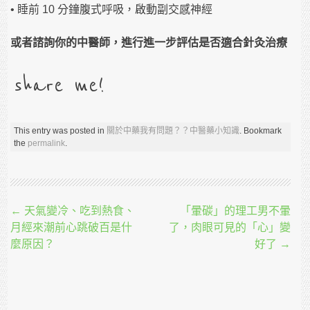
• 睡前 10 分鐘腹式呼吸，啟動副交感神經
或者諮詢你的中醫師，進行進一步評估是否適合針灸治療
share me!
This entry was posted in
關於中藥我有問題？？中醫藥小知識
. Bookmark
the
permalink
.
Post navigation
←
天氣變冷、吃到熱食、
「暈碳」的理工男不暈
月經來潮前心跳破百是什
了，肉眼可見的「心」變
麼原因？
好了
→