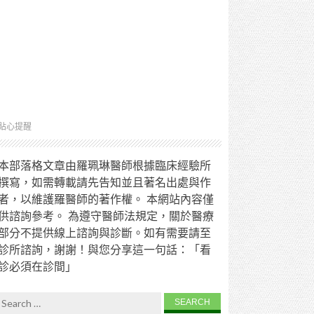
貼心提醒
本部落格文章由羅珮琳醫師根據臨床經驗所
撰寫，如需轉載請先告知並且著名出處與作
者，以維護羅醫師的著作權。 本網站內容僅
供諮詢參考。 為遵守醫師法規定，關於醫療
部分不提供線上諮詢與診斷。如有需要請至
診所諮詢，謝謝！與您分享這一句話：「看
診必須在診間」
Search for: