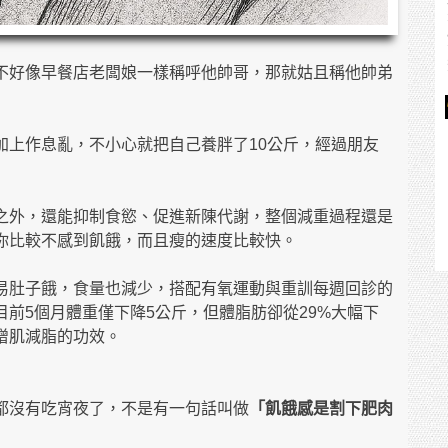
不好像早餐店老闆娘一樣稱呼他帥哥，那就姑且稱他帥弟
加上作息亂，不小心就把自己養胖了10公斤，經過朋友
之外，還能抑制食慾、促進新陳代謝，整個減重過程還是
你比較不感到飢餓，而且瘦的速度比較快。
易肚子餓，食量也減少，搭配有氧運動與重訓每週回診的
前5個月體重僅下降5公斤，但體脂肪卻從29%大幅下
增肌減脂的功效。
都沒有吃宵夜了，不是有一句話叫做
「飢餓感是割下肥肉