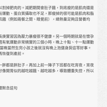
以割掉肥肉的。減肥期間會肚子餓，到底瘦的是肌肉還是
有運動、蛋白質攝取也不足，那瘦掉的很可能是肌肉和脂
飢餓（例如兩餐之間、睡覺前），總熱量足夠且營養均
長庚實習因為壓力暴瘦很不健康。另一個時期就是在懷孕
週有氧運動非常精實的三個小時，晚上十點、十一點運動
。當晚當然生完小孩之後就沒有晚上泡健身房這等好事。
再恢復到產前。
一胖都是胖肚子，再加上前一陣子下班都在吃宵夜，宵夜
好像開胃似的越吃越餓、越吃越多，導致體重失控，所以
裡默念這句