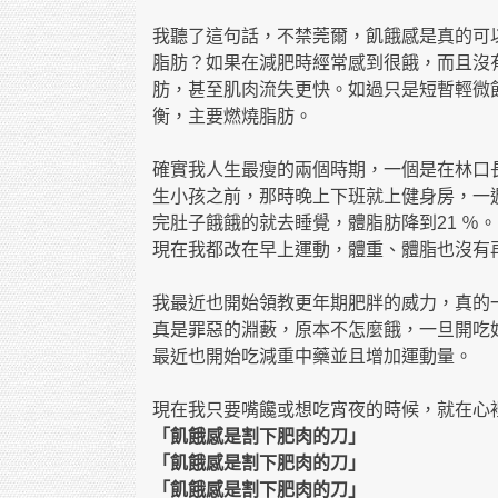
我聽了這句話，不禁莞爾，飢餓感是真的可
脂肪？如果在減肥時經常感到很餓，而且沒
肪，甚至肌肉流失更快。如過只是短暫輕微
衡，主要燃燒脂肪。
確實我人生最瘦的兩個時期，一個是在林口
生小孩之前，那時晚上下班就上健身房，一
完肚子餓餓的就去睡覺，體脂肪降到21 ％
現在我都改在早上運動，體重、體脂也沒有
我最近也開始領教更年期肥胖的威力，真的
真是罪惡的淵藪，原本不怎麼餓，一旦開吃
最近也開始吃減重中藥並且增加運動量。
現在我只要嘴饞或想吃宵夜的時候，就在心
「飢餓感是割下肥肉的刀」
「飢餓感是割下肥肉的刀」
「飢餓感是割下肥肉的刀」