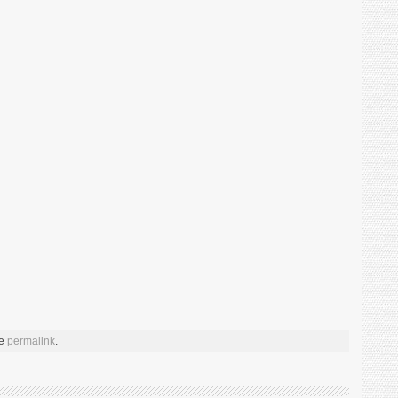
he
permalink
.