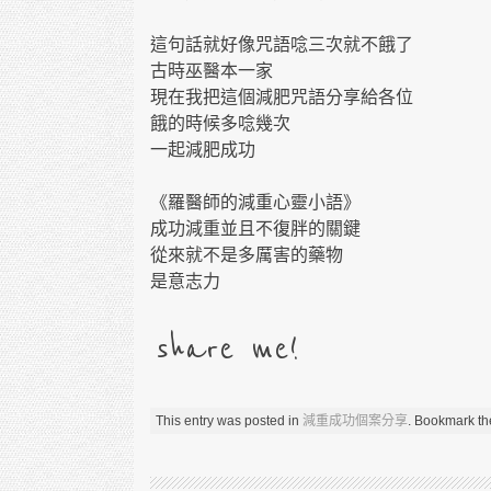
這句話就好像咒語唸三次就不餓了
古時巫醫本一家
現在我把這個減肥咒語分享給各位
餓的時候多唸幾次
一起減肥成功
《羅醫師的減重心靈小語》
成功減重並且不復胖的關鍵
從來就不是多厲害的藥物
是意志力
share me!
This entry was posted in
減重成功個案分享
. Bookmark t