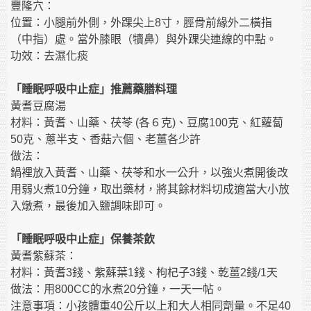
豐隆穴：
位置：小腿前外側，外踝尖上8寸，脛骨前緣外二橫指
（中指）處。當外膝眼（犢鼻）與外踝尖連線的中點。
功效：去濕化痰
「睡眠呼吸中止症」推薦藥膳料理
黃耆豆腐湯
材料：黃耆、山藥、茯苓 (各６克)、豆腐100克、紅蘿蔔
50克、蔥半支、香菇六個、老薑各少許
做法：
鍋裡放入黃耆、山藥、茯苓和水一公升，以強火煮開後改
用弱火煮10分鐘，取出藥材，將其餘材料切成適當大小放
入燉煮，最後加入鹽調味即可。
「睡眠呼吸中止症」保養茶飲
黃耆紫蘇茶：
材料：黃耆3錢、紫蘇葉1錢、枸杞子3錢、乾薑2錢/1天
做法：用800CC的水煮20分鐘，一天一帖。
注意事項：小孩體重40公斤以上和大人相同劑量。不足40