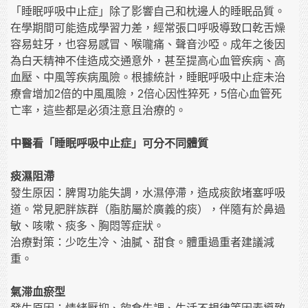
「睡眠呼吸中止症」除了影響自己和枕邊人的睡眠品質。
在學期間可能造成學習力差，經常張口呼吸導致口乾舌燥
容易蛀牙，也容易感冒、喉嚨痛、聲音沙啞。成年之後因
為白天精神不佳造成交通意外，甚至提高心血管疾病、高
血壓、中風等疾病風險。根據統計，睡眠呼吸中止症未治
療會增加2倍的中風風險，2倍心因性猝死，5倍心血管死
亡率，這些都是必須注意且治療的。
中醫看「睡眠呼吸中止症」可分不同體質
痰濕阻滯
發生原因：脾胃功能失調，水濕停滯，造成痰飲堵塞呼吸
道。常見肥胖族群（脂肪屬於廣義的痰），伴隨有於鼻過
敏、咳嗽、痰多、胸悶等症狀。
治療對策：少吃生冷、油膩、甜食。體重過重者建議減
重。
氣滞血瘀型