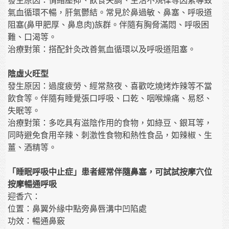
發生原因：情緒壓抑、飲食失調、生活不規律等因素導致
氣血循環不暢，肝氣鬱結。常見於鼻過敏、鼻塞、呼吸道
阻塞(鼻甲肥厚、鼻息肉)族群。伴隨有胸脅滿悶、呼吸困
難、口渴等。
治療對策：搭配針灸改善氣血循環以及呼吸道阻塞。
陰虛火旺型
發生原因：過度疲勞、經常熬夜、喜歡吃燒烤炸辣等不當
飲食等。伴隨有睡覺張口呼吸、口乾、咽喉燥痛、易怒、
失眠等。
治療對策：多吃具有滋陰作用的食物，如綠豆、銀耳等，
同時避免食用辛辣、刺激性食物和熱性食品，如辣椒、生
薑、酒精等。
「睡眠呼吸中止症」患者經常伴隨鼻塞，可試試按摩穴位
按摩暢通呼吸
迎香穴：
位置：鼻翼外緣中點旁鼻唇溝中凹陷處
功效：暢通鼻竅