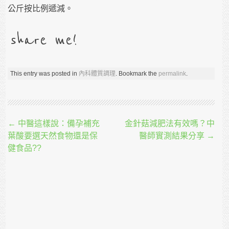
公斤按比例遞減。
share me!
This entry was posted in
內科體質調理
. Bookmark the
permalink
.
Post navigation
←
中醫這樣說：備孕補充
金針菇減肥法有效嗎？中
葉酸要選天然食物還是保
醫師實測結果分享
→
健食品??