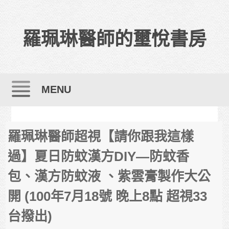
羅珮琳醫師的璽悅書房
MENU
Skip to content
羅珮琳醫師超視【請你跟我這樣
過】夏日防蚊漢方DIY—防蚊香
包、漢方防蚊液 、紫雲膏製作大公
開 (100年7月18號 晚上8點 超視33
台撥出)