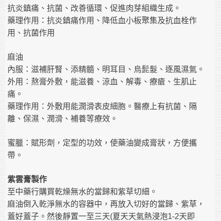
抗炎鎮痛、抗菌、改善循環、促進肉芽組織生成。
藥理作用：抗炎鎮痛作用、降低血小板聚集及抗血栓作
用、抗菌作用
麻油
內服：滋補肝腎、添精髓、明耳目、烏髭髮、逐風濕氣。
外用：熬膏外敷，能滋養、涼血、解毒、療瘡、生肌止
痛。
藥理作用：外敷用能潤滑表皮細胞。醫療上有抗菌、隔
離、保濕、潤滑、補養等療效。
蜜臘：賦形劑，定型的功效，使藥油變成膏狀，方便攜
帶。
紫雲膏製作
至中藥行購買乾燥無水的當歸和紫草切細。
麻油倒入乾淨無水的容器中，再放入切好的當歸、紫草，
蓋好蓋子。然後靜置一至三天
夏天天氣熱浸泡
天即
(
1-2