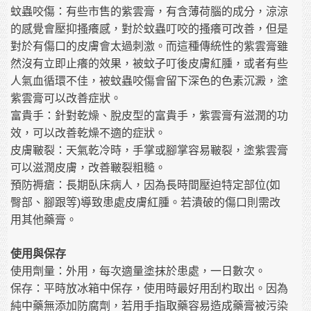
蚊蟲咬傷：有些市售的紫雲膏，有含薄荷腦的成分，涼涼
的感覺會壓抑搔癢感，對於蚊蟲叮咬的搔癢可改善，但是
對於有傷口的皮膚會太過刺激。而這種傳統性的紫雲膏雖
然沒有立即止癢的效果，被蚊子叮後皮膚紅腫，或者有些
人氣血循環不佳，被蚊蟲咬傷會留下深色的色素沉澱，塗
紫雲膏可以改善症狀。
富貴手：針對乾燥、脫皮型的富貴手，紫雲膏有滋潤的功
效，可以改善乾燥不適的症狀。
皮膚皸裂：天氣乾冷時，手掌或腳掌容易皸裂，塗紫雲膏
可以滋潤皮膚，改善皸裂粗糙。
預防褥瘡：長期臥床病人，因為長時間壓迫特定部位
如
(
臀部、腳跟等
導致患處皮膚紅腫
。
若潰破的傷口則需改
)
用其他藥膏。
使用與保存
使用劑量：外用，每次適量塗抹於患處，一日數次。
保存：平時放冰箱中保存，使用時最好用刮杓取出。因為
純中藥無添加防腐劑，若用手指取藥容易造成藥膏被污染