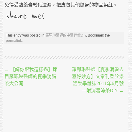
免得受熱藥膏融化溢漏，把皮包其他隨身的物品染紅。
share me!
This entry was posted in
羅珮琳醫師的中醫保健DIY
. Bookmark the
permalink
.
Post navigation
←
【請你跟我這樣過】節
羅珮琳醫師【夏季消暑去
目羅珮琳醫師的夏季消脂
濕好妙方】文章刊登於樂
茶大公開
活樂學雜誌2011年6月號
—附消暑涼茶DIY
→