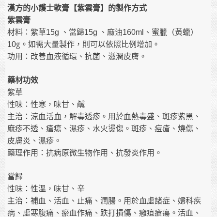
漢方的小護士軟膏【紫雲膏】的製作方式
紫雲膏
材料：紫草
、當歸
、麻油
、蜜臘（黃蠟）
15g
15g
160m
l
g
。如需大量製作，則可以依照比例增加。
10
功用：改善血液循環、抗菌、滋潤皮膚。
藥材功效
紫草
性味：性寒，味甘、鹹
主治：涼血活血，解毒透疹。用於血熱毒盛、斑疹紫黑、
麻疹不透、瘡瘍、濕疹、水火燙傷。斑疹、痘瘡、燒傷、
皮膚炎、濕疹。
藥理作用：抗病原微生物作用、抗發炎作用。
當歸
性味：性溫，味甘、辛
主治：補血、活血、止痛、潤腸。用於血虛諸症、婦科疾
病、虛寒腹痛、瘀血作痛、跌打損傷、癰疽瘡瘍。活血、