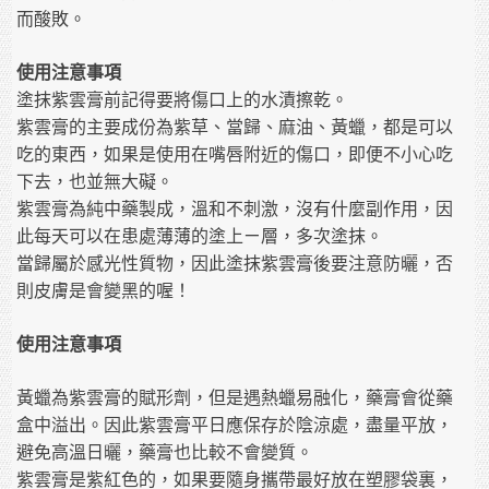
而酸敗。
使用注意事項
塗抹紫雲膏前記得要將傷口上的水漬擦乾。
紫雲膏的主要成份為紫草、當歸、麻油、黃蠟，都是可以
吃的東西，如果是使用在嘴唇附近的傷口，即便不小心吃
下去，也並無大礙。
紫雲膏為純中藥製成，溫和不刺激，沒有什麼副作用，因
此每天可以在患處薄薄的塗上ㄧ層，多次塗抹。
當歸屬於感光性質物，因此塗抹紫雲膏後要注意防曬，否
則皮膚是會變黑的喔！
使用注意事項
黃蠟為紫雲膏的賦形劑，但是遇熱蠟易融化，藥膏會從藥
盒中溢出。因此紫雲膏平日應保存於陰涼處，盡量平放，
避免高溫日曬，藥膏也比較不會變質。
紫雲膏是紫紅色的，如果要隨身攜帶最好放在塑膠袋裏，