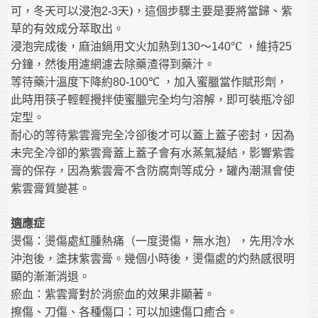
可，冬天可以浸泡
天
)
，這個步驟主要是要將
當歸、紫
2-3
草的有效成分萃取出
。
浸泡完成後，麻油鍋用文火加熱到
～
℃
，維持
130
140
25
分鐘，然後用濾網濾去除藥渣得到藥汁。
等待藥汁溫度下降約
，加入蜜臘當作賦形劑，
80
-100
℃
此時用筷子輕輕攪拌使蜜臘完全均勻溶解，即可裝瓶冷卻
定型。
耐心的等待紫雲膏完全冷卻後才可以蓋上蓋子密封，因為
未完全冷卻的紫雲膏蓋上蓋子會有水蒸氣凝結，影響紫雲
膏的保存，因為紫雲膏不含防腐劑等成分，罐內潮濕會使
紫雲膏質變甚。
適應症
燙傷：燙傷處紅腫熱痛（一度燙傷，無水泡），先用冷水
沖泡後，塗抹紫雲膏。幾個小時後，燙傷處的灼熱感很明
顯的漸漸消退。
瘀血：紫雲膏對於消瘀血的效果非顯著。
擦傷、刀傷、各種傷口：可以加速傷口癒合。