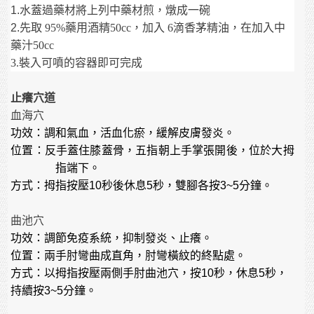
1.
水蓋過藥材將上列中藥材煎，燉成一碗
先取
藥用酒精
，加入
滴香茅精油，在加入中
2.
95%
50cc
6
藥汁
50cc
裝入可噴的容器即可完成
3.
止癢穴道
血海穴
功效：調和氣血，活血化瘀，緩解皮膚發炎。
位置：反手蓋住膝蓋骨，五指朝上手掌張開後，位於大拇
指端下。
方式：拇指按壓
秒後休息
秒，雙腳各按
分鐘。
10
5
3~5
曲池穴
功效：調節免疫系統，抑制發炎、止癢。
位置：兩手肘彎曲成直角，肘彎橫紋的終點處。
方式：以拇指按壓兩側手肘曲池穴，按
秒，休息
秒，
10
5
持續按
分鐘。
3~5