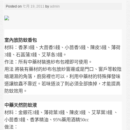
Posted on
七月 19, 2011
by
admin
室內放防蚊香包
材料：香茅
錢、大茴香
錢、小茴香
錢、陳皮
錢、薄荷
3
5
5
5
錢、石菖蒲
錢、艾草各
錢。
3
3
3
作法：所有中藥材裝進紗布包裡即可使用。
用法
將裝有藥材的紗布包放紗窗邊或是門口、窗戶等較陰
暗潮濕的角落，廚房裡也可以，利用中藥材的特殊揮發味
道讓蚊蟲不靠近。若味道淡了則必須全部換掉，才能提高
防蚊效用。
中藥天然防蚊液
材料：金銀花
錢、薄荷葉
錢、陳皮
錢
、艾草葉
錢
、
3
3
3
3
小茴香
錢、香茅精油、
藥用酒精
3
95%
50cc
做法：