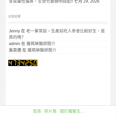
芽菜屬性偏寒，生食也要聰明搭配!!
七月 29, 2026
近期迴響
Jenny
在
老一輩常說，生產前吃人參會比較好生，是
真的嗎?
admin
在
羅珮琳醫師簡介
吳奕德
在
羅珮琳醫師簡介
首頁
照片集
關於羅醫生…