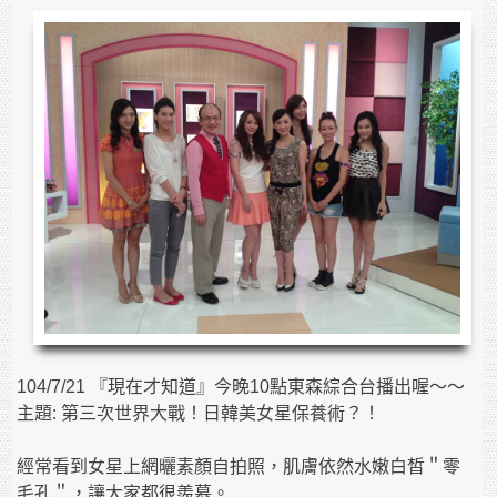
104/7/21 『現在才知道』今晚10點東森綜合台播出喔～～
主題: 第三次世界大戰！日韓美女星保養術？！
經常看到女星上網曬素顏自拍照，肌膚依然水嫩白皙＂零
毛孔＂，讓大家都很羨慕。