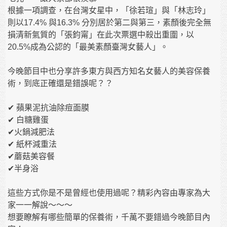
根據一項調查，在台灣女星中，「徐若瑄」與「林志玲」
則以17.4% 與16.3% 分別居於第二與第三，素顏後完全無
損清新氣質的「張鈞甯」在此次票選中殺出重圍，以
20.5%成為公認的「最美素顏臺灣女藝人」。
今晚節目中也分享許多東方與西方知名女藝人的美容保養
術，到底正確還是錯誤呢？？
✔ 蘋果泥抗油除痘面膜
✔ 白糖雞蛋
✔火鍋減肥法
✔ 紙杯減重法
✔蘑菇美容餐
✔半身浴
這些方式你是不是曾經也使用過呢？精彩內容由專家為大
家一一解說～～～
想要瞭解有哪些簡單的保養術，千萬不要錯過今晚節目內