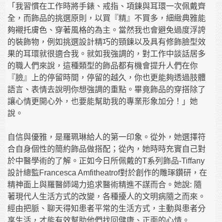
「我習慣在工作時將手錶、戒指、項鍊與耳環一次佩戴齊
全，而飾品的挑選原則，以買『精』不買多，細緻典雅能
夠襯托膚色、穿著風格的為主。當然我也會避免過度浮誇
的裝飾物，例如挑選設計精巧的頸鍊以及具有修飾臉型效
果的耳環就很適合我。就如我強調的，對工作中談話居多
的職人們來說，這種類型的飾品都有機會提升人們在你
『臉』上的停留時間，停留的越久，你也更能夠透過肢體
語言、表情去說明你想強調的重點。畢竟飾品的穿搭除了
讓心情更開心外，也要能幫助我的專業形象加分！」她
說。
自信與優雅，是羅珮琳給人的第一印象。從外，她選擇符
合自身個性的簡約飾品做搭配；從內，她時時充實自己對
於中醫學術的了解。正如今日所佩戴的T系列飾品-Tiffany
設計總監Francesca Amfitheatrof對於創作的雕琢鑽研，在
精神面上與羅醫師竭力追求醫術精進不謀而合。她說: 隨
著現代人生活方式的改變，各種擾人的文明病隨之而來。
經由把脈、聊天得知患者平常的生活方式，主動與患者分
享生活，才能有效幫助他們找回健康、正面的心情。