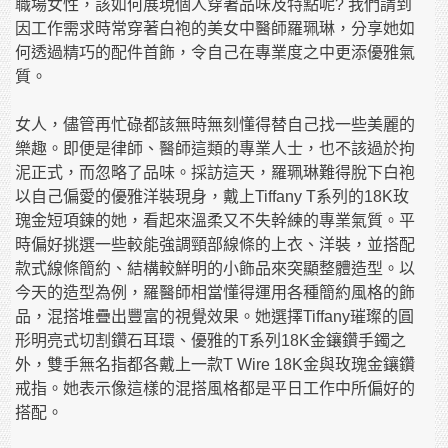
職場女性，該如何展現個人穿著品味及特點呢? 我們請到
因工作需求時常穿著白袍的美女中醫師羅珮琳，分享她如
何透過精巧的配件首飾，令自己在專業度之中更添優雅氣
質。
女人，儘管再忙碌都該無時無刻懂得替自己找一些美麗的
樂趣。即便是律師、醫師這類的專業人士，也不該過於拘
泥正式，而忽略了品味。採訪這天，羅珮琳難得脫下白袍
以自己偏愛的優雅洋裝現身，戴上Tiffany T系列的18K玫
瑰金短項鍊的她，看起來溫柔又不失幹練的專業氣質。平
時偏好挑選一些較能強調頸部線條的上衣、洋裝，並搭配
款式線條簡約、結構較鮮明的小飾品來突顯整體造型。以
今天的造型為例，羅醫師相當懂得運用各種簡約風格的飾
品，混搭堆疊出豐富的視覺效果。她選擇Tiffany璀璨的圓
形明亮式切割鑽石耳環、優雅的T系列18K金鑲鑽手鐲之
外，雙手無名指都各戴上一款T Wire 18K金與玫瑰金鑲鑽
戒指。她表示像這樣的混搭風格都是平日工作中所偏好的
搭配。