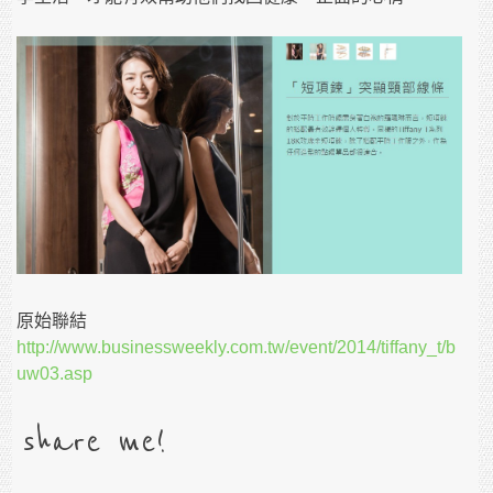
原始聯結
http://www.businessweekly.com.tw/event/2014/tiffany_t/b
uw03.asp
share me!