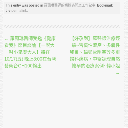
This entry was posted in
羅珮琳醫師的媒體訪問及工作記事
. Bookmark
the
permalink
.
Post navigation
←
羅珮琳醫師受邀《健康
【好孕到】羅醫師治療經
看我》節目談論【一暝大
驗~習慣性流產、多囊性
一吋小鬼變大人】將在
卵巢、輸卵管阻塞等多重
10/17(五) 晚上8:00在台灣
婦科疾病，中醫調理自然
藝術台CH100撥出
懷孕的治療案例~韓小姐
→