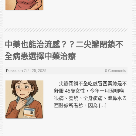
中藥也能治流感？？二尖瓣閉鎖不
全病患選擇中藥治療
Posted on
九月 25, 2025
0 Comments
二尖瓣閉鎖不全吃感冒西藥總是不
舒服 45歲女性，今年一月因咽喉
很痛、發燒、全身痠痛、流鼻水去
西醫診所看診，因為 […]