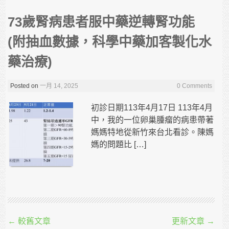
73歲腎病患者服中藥逆轉腎功能
(附抽血數據，科學中藥加客製化水
藥治療)
Posted on
一月 14, 2025
0 Comments
初診日期113年4月17日 113年4月
中，我的一位卵巢腫瘤的病患帶著
媽媽特地從新竹來台北看診。陳媽
媽的問題比 […]
Post navigation
←
較舊文章
更新文章
→