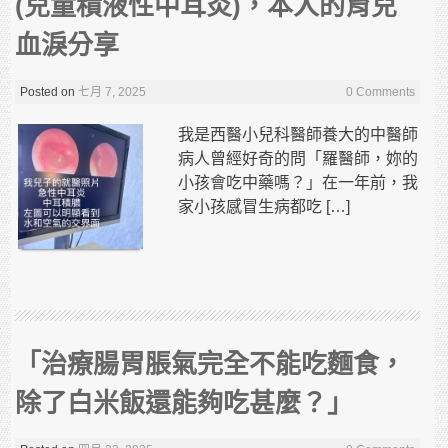
(兒童積液性中耳炎)，本人的育兒
血淚分享
Posted on
七月 7, 2025
0 Comments
我是西醫小兒科醫師養大的中醫師
病人曾經好奇的問「羅醫師，妳的
小孩會吃中藥嗎？」在一年前，我
家小孩感冒生病都吃 […]
「治療腸胃脹氣完全不能吃麵食，
除了白米飯還能夠吃甚麼？」