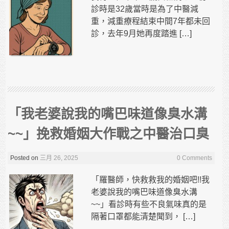
診時是32歲當時是為了中醫減
重，減重療程結束中間7年都未回
診，去年9月她再度踏進 […]
「我老婆說我的嘴巴味道像臭水溝
~~」挽救婚姻大作戰之中醫治口臭
Posted on
三月 26, 2025
0 Comments
「羅醫師，快救救我的婚姻吧!!我
老婆說我的嘴巴味道像臭水溝
~~」看診時有些不良氣味真的是
隔著口罩都能清楚聞到， […]