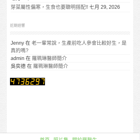
芽菜屬性偏寒，生食也要聰明搭配!!
七月 29, 2026
近期迴響
Jenny
在
老一輩常說，生產前吃人參會比較好生，是
真的嗎?
admin
在
羅珮琳醫師簡介
吳奕德
在
羅珮琳醫師簡介
首頁
照片集
關於羅醫生…