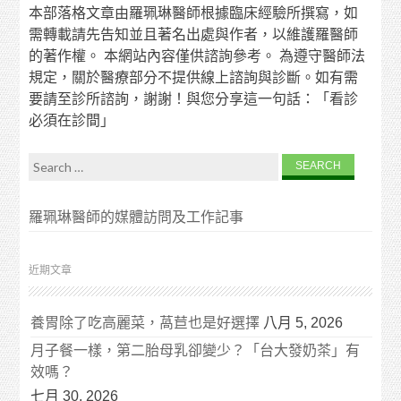
本部落格文章由羅珮琳醫師根據臨床經驗所撰寫，如
需轉載請先告知並且著名出處與作者，以維護羅醫師
的著作權。 本網站內容僅供諮詢參考。 為遵守醫師法
規定，關於醫療部分不提供線上諮詢與診斷。如有需
要請至診所諮詢，謝謝！與您分享這一句話：「看診
必須在診間」
Search for:
羅珮琳醫師的媒體訪問及工作記事
近期文章
養胃除了吃高麗菜，萵苣也是好選擇
八月 5, 2026
月子餐一樣，第二胎母乳卻變少？「台大發奶茶」有
效嗎？
七月 30, 2026