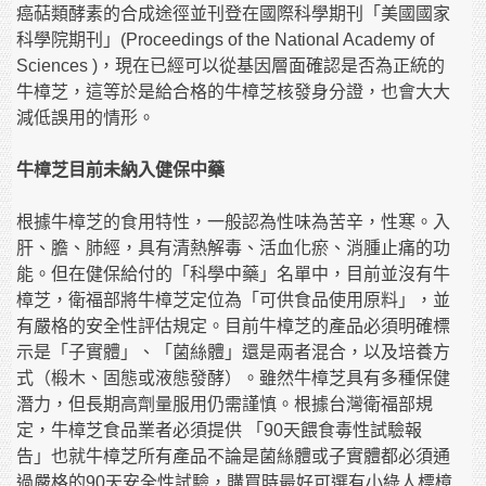
癌萜類酵素的合成途徑並刊登在國際科學期刊「美國國家
科學院期刊」(Proceedings of the National Academy of
Sciences )，現在已經可以從基因層面確認是否為正統的
牛樟芝，這等於是給合格的牛樟芝核發身分證，也會大大
減低誤用的情形。
牛樟芝目前未納入健保中藥
根據牛樟芝的食用特性，一般認為性味為苦辛，性寒。入
肝、膽、肺經，具有清熱解毒、活血化瘀、消腫止痛的功
能。但在健保給付的「科學中藥」名單中，目前並沒有牛
樟芝，衛福部將牛樟芝定位為「可供食品使用原料」，並
有嚴格的安全性評估規定。目前牛樟芝的產品必須明確標
示是「子實體」、「菌絲體」還是兩者混合，以及培養方
式（椴木、固態或液態發酵）。雖然牛樟芝具有多種保健
潛力，但長期高劑量服用仍需謹慎。根據台灣衛福部規
定，牛樟芝食品業者必須提供 「90天餵食毒性試驗報
告」也就牛樟芝所有產品不論是菌絲體或子實體都必須通
過嚴格的90天安全性試驗，購買時最好可選有小綠人標樟