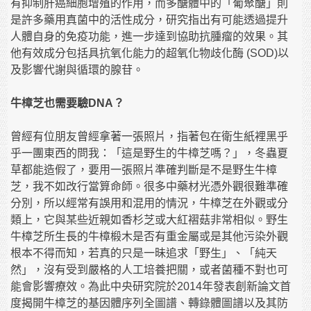
有抑制肝癌細胞增殖的作用，而多醣體中的「葡聚醣」則
是許多藥用真菌中的活性成分，研究指出有可能透過提升
人體自身的免疫功能，進一步達到協助抗腫瘤的效果。其
他有效成分包括具抗氧化能力的超氧化物歧化酶 (SOD)以
及影響代謝與循環的腺苷。
牛樟芝也需要驗DNA？
曾經有位朋友曾經拿著一張照片，指著包在衛生紙裡黑乎
乎一團東西的問我：「這是野生的牛樟芝嗎？」，冬蟲夏
草都能造假了，要用一張照片準確判斷是不是野生牛樟
芝，我不如改行當算命師。很多中藥材光憑外觀很難準確
分別，所以經常有誤用和混用的情況，牛樟芝在外觀或分
類上，它與某些近親如香杉芝或大紅褶菇非常相似。野生
牛樟芝所生長的牛樟椴木是否有重金屬或是其他污染外觀
根本不得而知，若真的只是一昧追求「野生」、「純天
然」，沒有受到嚴格的人工培養把關，或者菌種不對也可
能會影響療效。為此中央研究院於2014年發表創新論文首
度揭開牛樟芝的基因體序列全圖譜、轉錄體圖譜以及其防