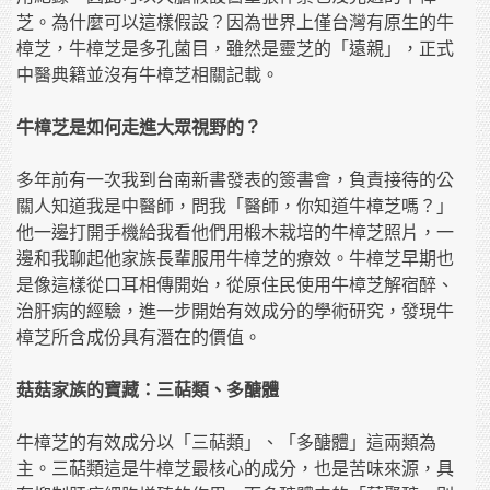
芝。為什麼可以這樣假設？因為世界上僅台灣有原生的牛
樟芝，牛樟芝是多孔菌目，雖然是靈芝的「遠親」，正式
中醫典籍並沒有牛樟芝相關記載。
牛樟芝是如何走進大眾視野的？
多年前有一次我到台南新書發表的簽書會，負責接待的公
關人知道我是中醫師，問我「醫師，你知道牛樟芝嗎？」
他一邊打開手機給我看他們用椴木栽培的牛樟芝照片，一
邊和我聊起他家族長輩服用牛樟芝的療效。牛樟芝早期也
是像這樣從口耳相傳開始，從原住民使用牛樟芝解宿醉、
治肝病的經驗，進一步開始有效成分的學術研究，發現牛
樟芝所含成份具有潛在的價值。
菇菇家族的寶藏：三萜類、多醣體
牛樟芝的有效成分以「三萜類」、「多醣體」這兩類為
主。三萜類這是牛樟芝最核心的成分，也是苦味來源，具