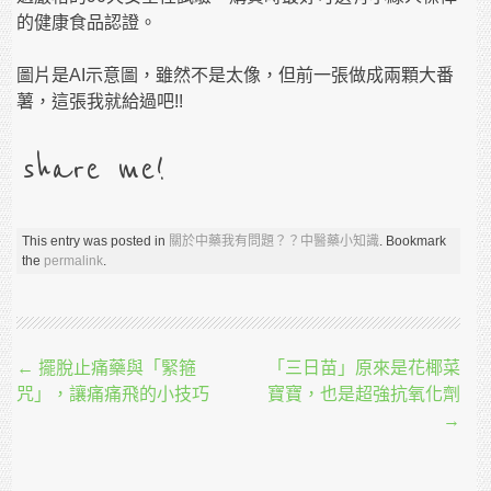
的健康食品認證。
圖片是AI示意圖，雖然不是太像，但前一張做成兩顆大番
薯，這張我就給過吧!!
share me!
This entry was posted in
關於中藥我有問題？？中醫藥小知識
. Bookmark
the
permalink
.
Post navigation
←
擺脫止痛藥與「緊箍
「三日苗」原來是花椰菜
咒」，讓痛痛飛的小技巧
寶寶，也是超強抗氧化劑
→